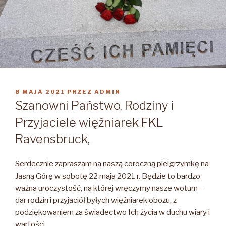
OPUBLIKOWANE
8 MAJA 2021
PRZEZ
ADMIN
W
Szanowni Państwo, Rodziny i
Przyjaciele więźniarek FKL
Ravensbruck,
Serdecznie zapraszam na naszą coroczną pielgrzymkę na
Jasną Górę w sobotę 22 maja 2021 r. Będzie to bardzo
ważna uroczystość, na której wręczymy nasze wotum –
dar rodzin i przyjaciół byłych więźniarek obozu, z
podziękowaniem za świadectwo Ich życia w duchu wiary i
wartości.