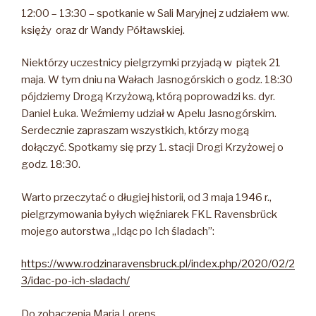
12:00 – 13:30 – spotkanie w Sali Maryjnej z udziałem ww.
księży oraz dr Wandy Półtawskiej.
Niektórzy uczestnicy pielgrzymki przyjadą w piątek 21
maja. W tym dniu na Wałach Jasnogórskich o godz. 18:30
pójdziemy Drogą Krzyżową, którą poprowadzi ks. dyr.
Daniel Łuka. Weźmiemy udział w Apelu Jasnogórskim.
Serdecznie zapraszam wszystkich, którzy mogą
dołączyć. Spotkamy się przy 1. stacji Drogi Krzyżowej o
godz. 18:30.
Warto przeczytać o długiej historii, od 3 maja 1946 r.,
pielgrzymowania byłych więźniarek FKL Ravensbrück
mojego autorstwa „Idąc po Ich śladach”:
https://www.rodzinaravensbruck.pl/index.php/2020/02/2
3/idac-po-ich-sladach/
Do zobaczenia Maria Lorens