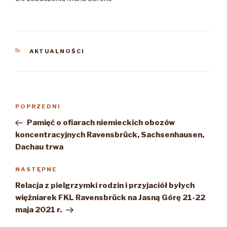
KATEGORIE
AKTUALNOŚCI
Nawigacja
Poprzedni
POPRZEDNI
wpisu
wpis
Pamięć o ofiarach niemieckich obozów
koncentracyjnych Ravensbrück, Sachsenhausen,
Dachau trwa
Następny
NASTĘPNE
wpis
Relacja z pielgrzymki rodzin i przyjaciół byłych
więźniarek FKL Ravensbrück na Jasną Górę 21-22
maja 2021 r.