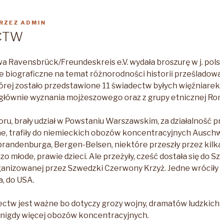
RZEZ
ADMIN
CTW
Ravensbrück/Freundeskreis e.V. wydała broszurę w j. polski
 biograficzne na temat różnorodności historii prześladow
órej zostało przedstawione 11 świadectw byłych więźniare
 głównie wyznania mojżeszowego oraz z grupy etnicznej R
poru, brały udział w Powstaniu Warszawskim, za działalność
e, trafiły do niemieckich obozów koncentracyjnych Auschw
andenburga, Bergen-Belsen, niektóre przeszły przez kilk
o młode, prawie dzieci. Ale przeżyły, cześć dostała się do Sz
ganizowanej przez Szwedzki Czerwony Krzyż. Jedne wróciły d
a, do USA.
ectw jest ważne bo dotyczy grozy wojny, dramatów ludzkich 
, nigdy więcej obozów koncentracyjnych.