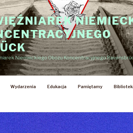
WIĘŹNIAREK NIEMIEC
NCENTRACYJNEGO
RÜCK
źniarek Niemieckiego Obozu Koncentracyjnego Ravensbrü
Wydarzenia
Edukacja
Pamiętamy
Bibliote