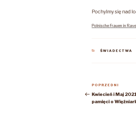
Pochylmy się nad lo
Polnische Frauen in Ra
KATEGORIE
ŚWIADECTWA
Nawigacja
Poprzedni
POPRZEDNI
wpisu
wpis
Kwiecień i Maj 202
pamięci o Więźnia