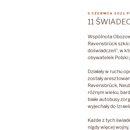
OPUBLIKOWANE
5 CZERWCA 2021
P
W
11 ŚWIADE
Wspólnota Obozowa 
Ravensbrück szkice
doświadczeń”, w kt
obywatelek Polski
Działały w ruchu o
zostały aresztowan
Ravensbrück, Neubr
różnym wieku, bardz
białe autobusy zor
wyjechały do Izrael
Każde z tych świad
nigdy więcej wojny