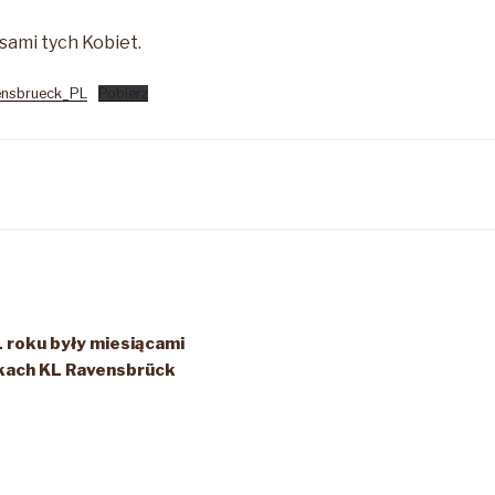
sami tych Kobiet.
vensbrueck_PL
Pobierz
1 roku były miesiącami
rkach KL Ravensbrück