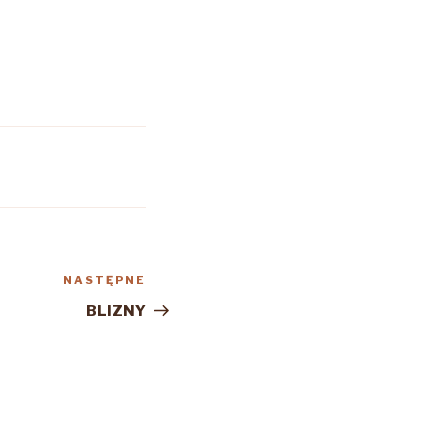
NASTĘPNE
Następny
wpis
BLIZNY