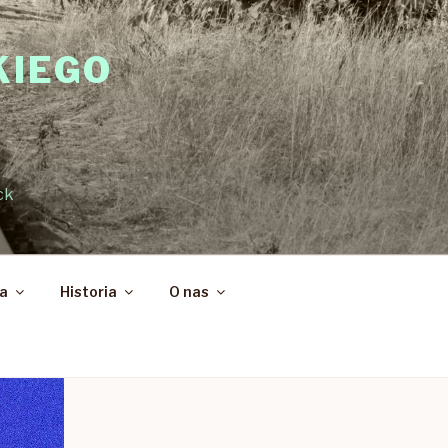
KIEGO
ck
ka
Historia
O nas