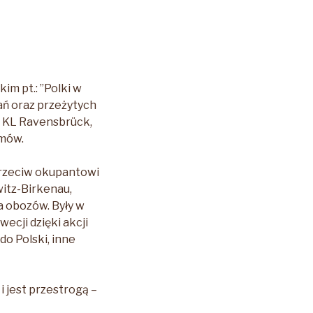
m pt.: ”Polki w
ań oraz przeżytych
k KL Ravensbrück,
omów.
 przeciw okupantowi
itz-Birkenau,
a obozów. Były w
wecji dzięki akcji
o Polski, inne
i jest przestrogą –