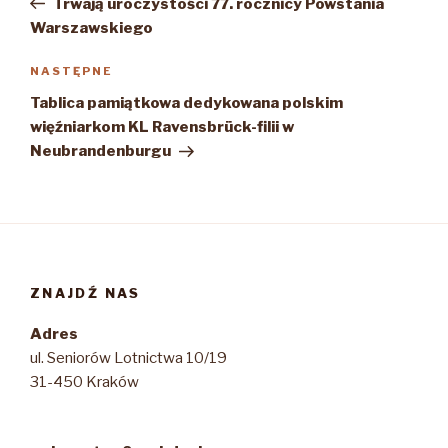
Trwają uroczystości 77. rocznicy Powstania
Warszawskiego
Następny
NASTĘPNE
wpis
Tablica pamiątkowa dedykowana polskim
więźniarkom KL Ravensbrück-filii w
Neubrandenburgu
ZNAJDŹ NAS
Adres
ul. Seniorów Lotnictwa 10/19
31-450 Kraków