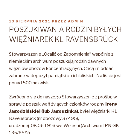
OPUBLIKOWANE
13 SIERPNIA 2021
PRZEZ
ADMIN
W
POSZUKIWANIA RODZIN BYŁYCH
WIĘŹNIAREK KL RAVENSBRÜCK
Stowarzyszenie „Ocalić od Zapomnienia” wspólnie z
niemieckim archiwum poszukują rodzin dawnych
więźniów obozów koncentracyjnych. Chcą im oddać
zabrane w depozyt pamiątki po ich bliskich. Na liście jest
ponad 500 nazwisk.
Zwrócono się do naszego Stowarzyszenie z prośbą w
sprawie poszukiwań żyjących członków rodziny
Ireny
Jagodzińskiej (lub Jagoszinka)
, byłej więźniarki KL
Ravensbrück (nr obozowy 37495),
urodzonej 08.06.1916 we Wrześni (Archiwum IPN GK
135/65/2)