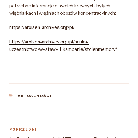
potrzebne informacje o swoich krewnych, byłych
więźniarkach i więźniach obozów koncentracyjnych:
https://arolsen-archives.org/pl/
https://arolsen-archives.org/pl/nauka-
uczestnictwo/wystawy-i-kampanie/stolenmemory/
KATEGORIE
AKTUALNOŚCI
Nawigacja
Poprzedni
POPRZEDNI
wpisu
wpis