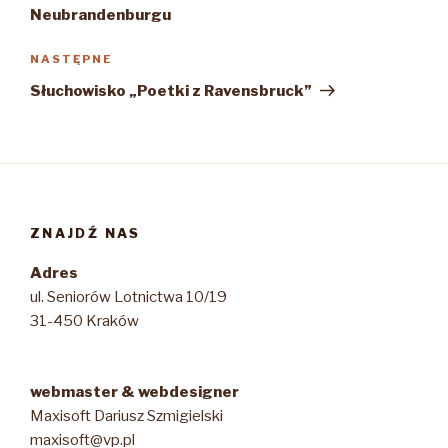
Neubrandenburgu
Następny
NASTĘPNE
wpis
Słuchowisko „Poetki z Ravensbruck”
ZNAJDŹ NAS
Adres
ul. Seniorów Lotnictwa 10/19
31-450 Kraków
webmaster & webdesigner
Maxisoft Dariusz Szmigielski
maxisoft@vp.pl