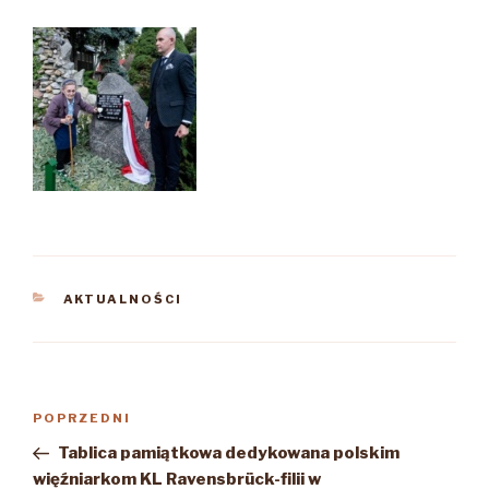
KATEGORIE
AKTUALNOŚCI
Nawigacja
Poprzedni
POPRZEDNI
wpisu
wpis
Tablica pamiątkowa dedykowana polskim
więźniarkom KL Ravensbrück-filii w