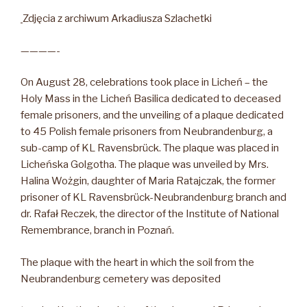
Zdjęcia z archiwum Arkadiusza Szlachetki
————-
On August 28, celebrations took place in Licheń – the
Holy Mass in the Licheń Basilica dedicated to deceased
female prisoners, and the unveiling of a plaque dedicated
to 45 Polish female prisoners from Neubrandenburg, a
sub-camp of KL Ravensbrück. The plaque was placed in
Licheńska Golgotha. The plaque was unveiled by Mrs.
Halina Wożgin, daughter of Maria Ratajczak, the former
prisoner of KL Ravensbrück-Neubrandenburg branch and
dr. Rafał Reczek, the director of the Institute of National
Remembrance, branch in Poznań.
The plaque with the heart in which the soil from the
Neubrandenburg cemetery was deposited