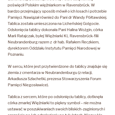
poświęcił Polskim więźniarkom w Ravensbrück. W
bardzo przejmujący sposób mówił o ich losach i potrzebie
Pamięci. Nawiązał również do Pani dr Wandy Półtawskiej.
Tablica została umieszczona na Licheńskiej Golgocie.
Odsłonięcia tablicy dokonała Pani Halina Wożgin, córka
Marii Ratajczak, byłej Więźniarki KL Ravensbrück-filii
Neubrandenburg razem z dr hab. Rafałem Reczkiem,
dyrektorem Oddziału Instytutu Pamięci Narodowej w
Poznaniu.
W sercu, które jest przytwierdzone do tablicy znajduje się
ziemia z cmentarza w Neubrandenburgu (z relacji,
Arkadiusza Szlachetki, prezesa Stowarzyszenia Forum
Pamięci Niegosławice).
Tablica z sercem, które po odsłonięciu tablicy, dotknęła
córka zmarłej Więźniarki to piękny symbol – nie można
ustawać w poszukiwaniach swoich bliskich-zaginionych i