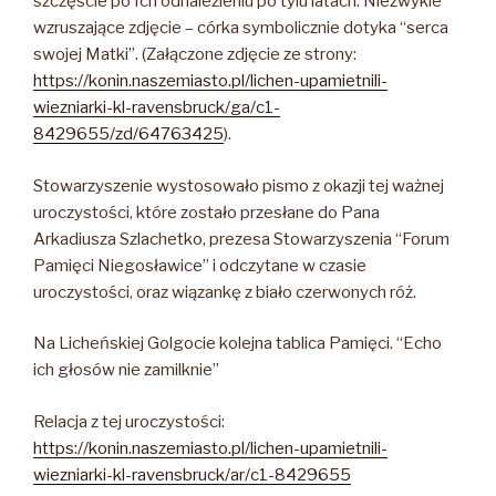
szczęście po Ich odnalezieniu po tylu latach. Niezwykle
wzruszające zdjęcie – córka symbolicznie dotyka “serca
swojej Matki”. (Załączone zdjęcie ze strony:
https://konin.naszemiasto.pl/lichen-upamietnili-
wiezniarki-kl-ravensbruck/ga/c1-
8429655/zd/64763425
).
Stowarzyszenie wystosowało pismo z okazji tej ważnej
uroczystości, które zostało przesłane do Pana
Arkadiusza Szlachetko, prezesa Stowarzyszenia “Forum
Pamięci Niegosławice” i odczytane w czasie
uroczystości, oraz wiązankę z biało czerwonych róż.
Na Licheńskiej Golgocie kolejna tablica Pamięci. “Echo
ich głosów nie zamilknie”
Relacja z tej uroczystości:
https://konin.naszemiasto.pl/lichen-upamietnili-
wiezniarki-kl-ravensbruck/ar/c1-8429655