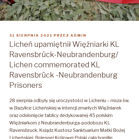
OPUBLIKOWANE
31 SIERPNIA 2021
PRZEZ
ADMIN
W
Licheń upamiętnił Więźniarki KL
Ravensbrück-Neubrandenburg/
Lichen commemorated KL
Ravensbrück -Neubrandenburg
Prisoners
28 sierpnia odbyły się uroczystości w Licheniu – msza św.
w Bazylice Licheńskiej w intencji zmarłych Więźniarek
oraz odsłonięcie tablicy dedykowanej 45 polskim
Więźniarkom z Neubrandenburga-podobozu KL
Ravensbruck. Ksiądz Kustosz Sanktuarium Matki Bożej
Licheńskiej, Bolesnej Królowej Polski całą homilię