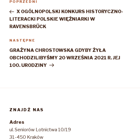
Poprzedni
POPRZEDNI
wpisu
wpis
X OGÓLNOPOLSKI KONKURS HISTORYCZNO-
LITERACKI POLSKIE WIĘŹNIARKI W
RAVENSBRÜCK
Następny
NASTĘPNE
wpis
GRAŻYNA CHROSTOWSKA GDYBY ŻYŁA
OBCHODZILIBYŚMY 20 WRZEŚNIA 2021 R. JEJ
100. URODZINY
ZNAJDŹ NAS
Adres
ul. Seniorów Lotnictwa 10/19
31-450 Kraków