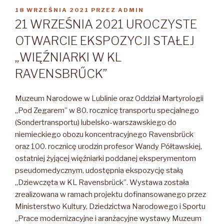
OPUBLIKOWANE
18 WRZEŚNIA 2021
PRZEZ
ADMIN
W
21 WRZEŚNIA 2021 UROCZYSTE
OTWARCIE EKSPOZYCJI STAŁEJ
„WIĘŹNIARKI W KL
RAVENSBRŰCK”
Muzeum Narodowe w Lublinie oraz Oddział Martyrologii
„Pod Zegarem” w 80. rocznicę transportu specjalnego
(Sondertransportu) lubelsko-warszawskiego do
niemieckiego obozu koncentracyjnego Ravensbrück
oraz 100. rocznicę urodzin profesor Wandy Półtawskiej,
ostatniej żyjącej więźniarki poddanej eksperymentom
pseudomedycznym, udostępnia ekspozycję stałą
„Dziewczęta w KL Ravensbrück”.
Wystawa została
zrealizowana w ramach projektu dofinansowanego przez
Ministerstwo Kultury, Dziedzictwa Narodowego i Sportu
„Prace modernizacyjne i aranżacyjne wystawy Muzeum