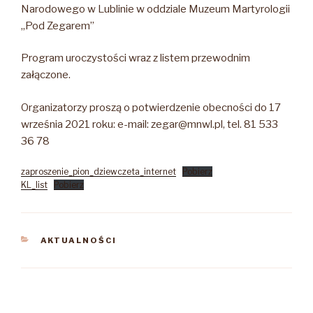
Narodowego w Lublinie w oddziale Muzeum Martyrologii
„Pod Zegarem”
Program uroczystości wraz z listem przewodnim
załączone.
Organizatorzy proszą o potwierdzenie obecności do 17
września 2021 roku: e-mail: zegar@mnwl.pl, tel. 81 533
36 78
zaproszenie_pion_dziewczeta_internet
Pobierz
KL_list
Pobierz
KATEGORIE
AKTUALNOŚCI
Nawigacja