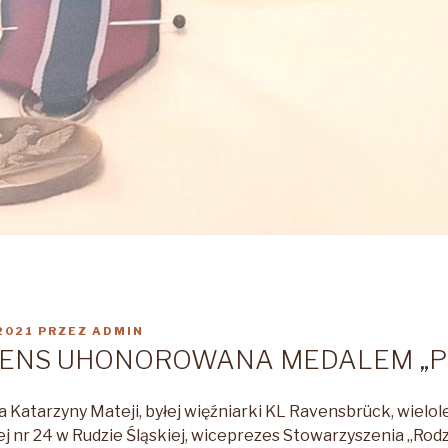
2021
PRZEZ
ADMIN
RENS UHONOROWANA MEDALEM „PR
a Katarzyny Mateji, byłej więźniarki KL Ravensbrück, wielo
 nr 24 w Rudzie Śląskiej, wiceprezes Stowarzyszenia „Rod