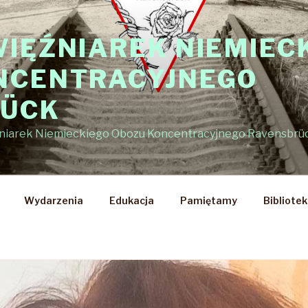
WIĘŹNIAREK NIEMIEC
NCENTRACYJNEGO
RÜCK
źniarek Niemieckiego Obozu Koncentracyjnego Ravensbrü
Wydarzenia
Edukacja
Pamiętamy
Bibliote