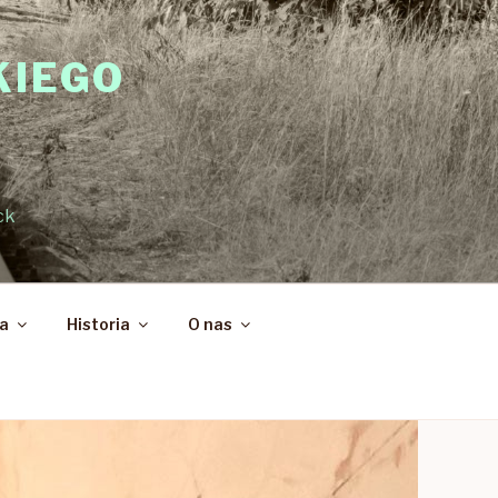
KIEGO
ck
ka
Historia
O nas