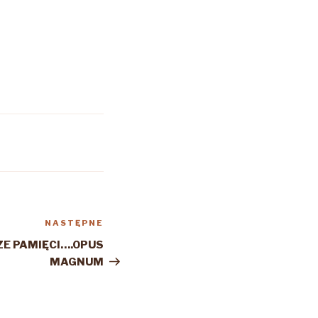
NASTĘPNE
Następny
wpis
ZE PAMIĘCI….OPUS
MAGNUM