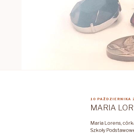
OPUBLIKOWANE
10 PAŹDZIERNIKA 
W
MARIA LO
Maria Lorens, córk
Szkoły Podstawowej