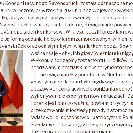
u Koncentracyjnego Ravensbrück, została odznaczona m
tał Jej wręczony 27 września 2021 r. przez Wojewodę Śląski
ielką aktywność w przekazywaniu wiedzy o niemieckim obo
vensbrück, o wartościach, dla których więźniarki poświęca
 ogólnopolskich konkursów „W kręgu poezji i prozy lagrow
re są formą oddania hołdu ofiarom zamordowanym w niemie
avensbrück oraz ocalałym, byłym więźniarkom obozu.
Spełn
ważną misję – aby „Ich głosy (więźniarek) nigdy
Wykonuje też zapisy testamentu „królików”, 
poddawanym bestialskim eksperymentom p
obozie i więźniarek z podobozu w Neubrande
głównym przesłaniem było: nigdy więcej wojny
obozów koncentracyjnych, poniżania godnośc
wykonywania eksperymentów na ludziach. Dzi
Lorens jest bardzo ważna, bowiem przyczynia 
przekazywania młodzieży prawdy historycznej
światowej, o męczeństwie i patriotyzmie Pol
Składamy serdeczne gratulacje i życzenia aby 
dalszej pracy na rzecz upamiętniania.