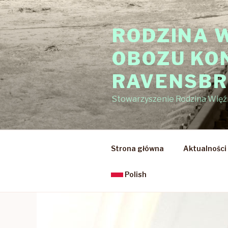
Przejdź
do
RODZINA 
treści
OBOZU KO
RAVENSB
Stowarzyszenie Rodzina Wię
Strona główna
Aktualności
Polish