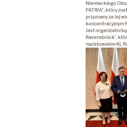
Niemieckiego Oboz
PATRIA”, który zos
przyznany za Jej w
koncentracyjnym Ra
Jest organizatorką
Ravensbrück”, któ
nazistowskim KL R