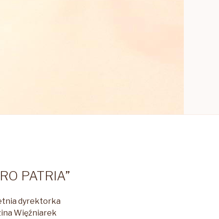
O PATRIA”
letnia dyrektorka
zina Więźniarek