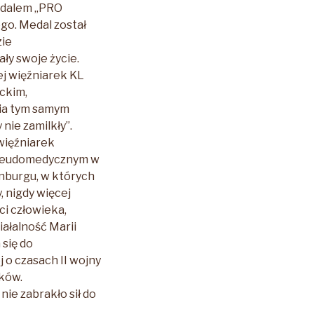
edalem „PRO
ego.
Medal został
zie
ły swoje życie.
ej więźniarek KL
ckim,
ia tym samym
 nie zamilkły”.
więźniarek
seudomedycznym w
nburgu, w których
, nigdy więcej
i człowieka,
ałalność Marii
się do
 o czasach II wojny
aków.
nie zabrakło sił do