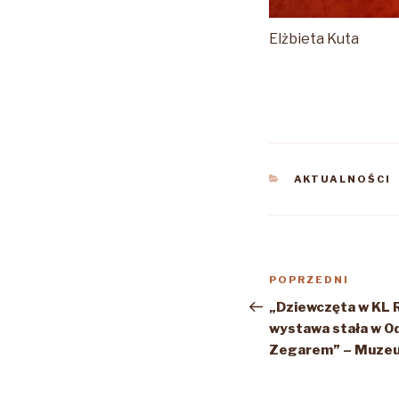
Elżbieta Kuta
KATEGORIE
AKTUALNOŚCI
Nawigacja
Poprzedni
POPRZEDNI
wpisu
wpis
„Dziewczęta w KL 
wystawa stała w Od
Zegarem” – Muzeu