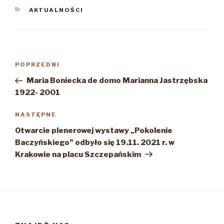
KATEGORIE
AKTUALNOŚCI
Nawigacja
Poprzedni
POPRZEDNI
wpisu
wpis
Maria Boniecka de domo Marianna Jastrzębska
1922- 2001
Następny
NASTĘPNE
wpis
Otwarcie plenerowej wystawy „Pokolenie
Baczyńskiego” odbyło się 19.11. 2021 r. w
Krakowie na placu Szczepańskim