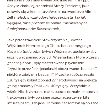
haniebne słowa skierowane pod adresem Pani ppor.
Anny Michalskiej, rzeczniczki Straży Granicznej jakie
pojawiły się w komentarzu/wpisie na tweeterze Alfreda
Zelta „
Nadzwyczaj odpychająca kobieta. Tak jak
wygląda, takie prezentuje opinie. Pasowałaby na
funkcjonariuszkę Ravensbruck
„.
Jako przedstawiciele Stowarzyszenia „Rodzina
Więźniarek Niemieckiego Obozu Koncentracyjnego
Ravensbrück”, rodzin byłych Więźniarek, apelujemy aby
uszanować pamięć o byłych Więźniarkach, które przeszły
gehennę obozu, były maltretowane psychicznie i
fizycznie przez funkcjonariuszki obozu zwane „bestiami”,
niektóre „pięknymi bestiami”. Przez ten obóz przeszło
130 tysięcy kobiet z ponad 27 narodowości, największą
grupę stanowiły Polki – ok. 40 tysięcy. Wszystkie, a
wśród Nich były nasze matki, babcie, doznały okrutnego
traktowania, były poniżane przez nadzorczynie, bite,
szczute psami, zabijane. Zbrodnie nadzorczyń są opisane