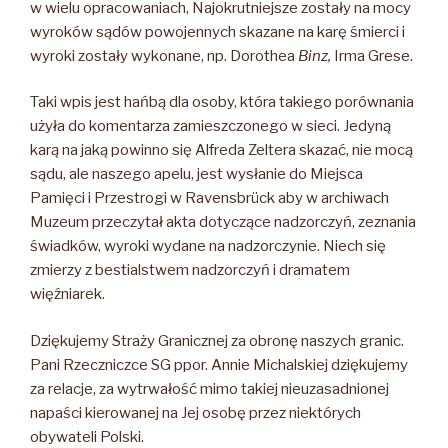
w wielu opracowaniach, Najokrutniejsze zostały na mocy
wyroków sądów powojennych skazane na karę śmierci i
wyroki zostały wykonane, np. Dorothea
Binz
,
Irma Grese.
Taki wpis jest hańbą dla osoby, która takiego porównania
użyła do komentarza zamieszczonego w sieci. Jedyną
karą na jaką powinno się Alfreda Zeltera skazać, nie mocą
sądu, ale naszego apelu, jest wysłanie do Miejsca
Pamięci i Przestrogi w Ravensbrück aby w archiwach
Muzeum przeczytał akta dotyczące nadzorczyń, zeznania
świadków, wyroki wydane na nadzorczynie. Niech się
zmierzy z bestialstwem nadzorczyń i dramatem
więźniarek.
Dziękujemy Straży Granicznej za obronę naszych granic.
Pani Rzeczniczce SG ppor. Annie Michalskiej dziękujemy
za relacje, za wytrwałość mimo takiej nieuzasadnionej
napaści kierowanej na Jej osobę przez niektórych
obywateli Polski.