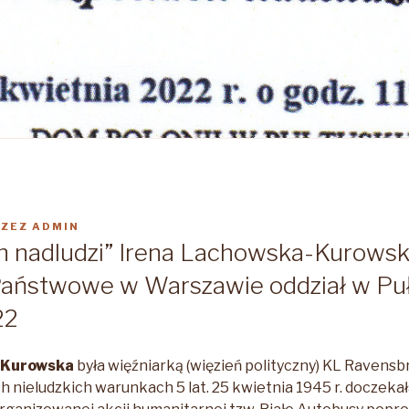
RZEZ
ADMIN
 nadludzi” Irena Lachowska-Kurowsk
aństwowe w Warszawie oddział w Puł
22
-Kurowska
była więźniarką (więzień polityczny) KL Ravensb
ch nieludzkich warunkach 5 lat. 25 kwietnia 1945 r. doczeka