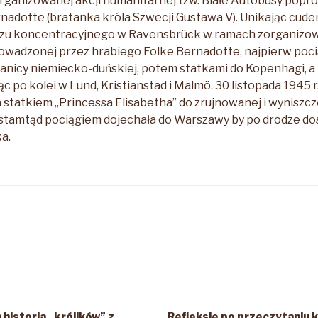
ganizowanej akcji humanitarnej tzw. Białe Autobusy popr
nadotte (bratanka króla Szwecji Gustawa V).
Unikając cude
bozu koncentracyjnego w Ravensbrück w ramach zorganizow
owadzonej przez hrabiego Folke Bernadotte, najpierw po
anicy niemiecko-duńskiej, potem statkami do Kopenhagi, a
c po kolei w Lund, Kristianstad i Malmö. 30 listopada 1945 
 statkiem „Princessa Elisabetha” do zrujnowanej i wyniszczo
a stamtąd pociągiem dojechała do Warszawy by po drodze do
a.
historia „królików” z
Refleksje po przeczytaniu k