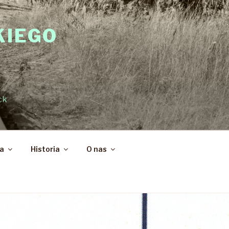
KIEGO
ck
ka
Historia
O nas