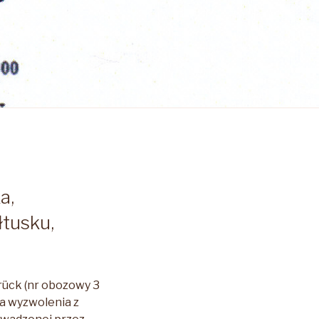
a,
tusku,
rück (nr obozowy 3
ła wyzwolenia z