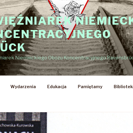
WIĘŹNIAREK NIEMIEC
NCENTRACYJNEGO
RÜCK
źniarek Niemieckiego Obozu Koncentracyjnego Ravensbrü
Wydarzenia
Edukacja
Pamiętamy
Bibliote