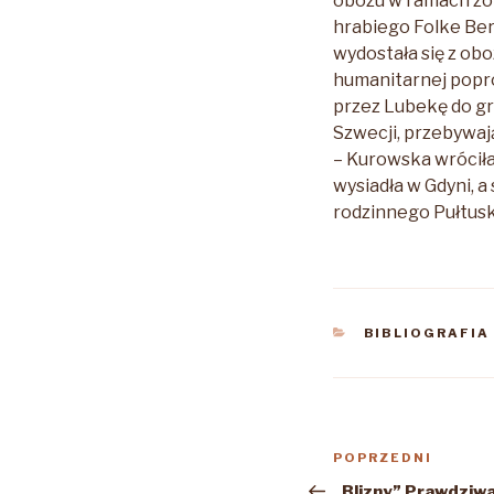
obozu w ramach zor
hrabiego Folke Ber
wydostała się z o
humanitarnej popr
przez Lubekę do gr
Szwecji, przebywają
– Kurowska wróciła
wysiadła w Gdyni, 
rodzinnego Pułtusk
KATEGORIE
BIBLIOGRAFIA
Nawigacja
Poprzedni
POPRZEDNI
wpisu
wpis
„Blizny” Prawdziwa 