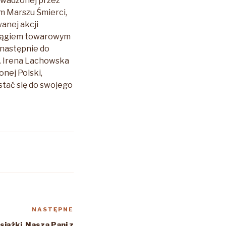
owadzonej przez
m Marszu Śmierci,
anej akcji
ciągiem towarowym
 następnie do
r. Irena Lachowska
nej Polski,
stać się do swojego
NASTĘPNE
Następny
wpis
siążki Nasza Pani z