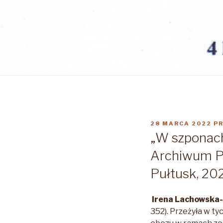
OPUBLIKOWANE
28 MARCA 2022
P
W
„W szponach
Archiwum P
Pułtusk, 20
Irena Lachowska
352). Przeżyła w ty