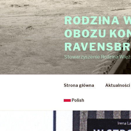
Przejdź
do
RODZINA 
treści
OBOZU KO
RAVENSB
Stowarzyszenie Rodzina Wię
Strona główna
Aktualności
Polish