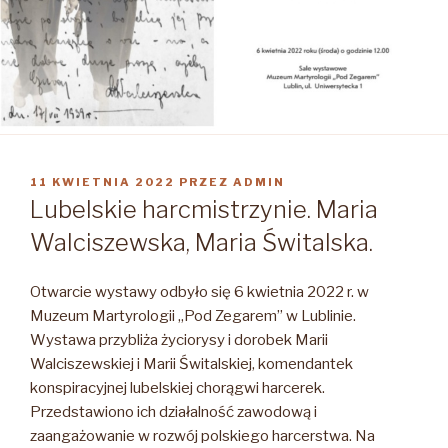
OPUBLIKOWANE
11 KWIETNIA 2022
PRZEZ
ADMIN
W
Lubelskie harcmistrzynie. Maria
Walciszewska, Maria Świtalska.
Otwarcie wystawy odbyło się 6 kwietnia 2022 r. w
Muzeum Martyrologii „Pod Zegarem” w Lublinie.
Wystawa przybliża życiorysy i dorobek Marii
Walciszewskiej i Marii Świtalskiej, komendantek
konspiracyjnej lubelskiej chorągwi harcerek.
Przedstawiono ich działalność zawodową i
zaangażowanie w rozwój polskiego harcerstwa. Na