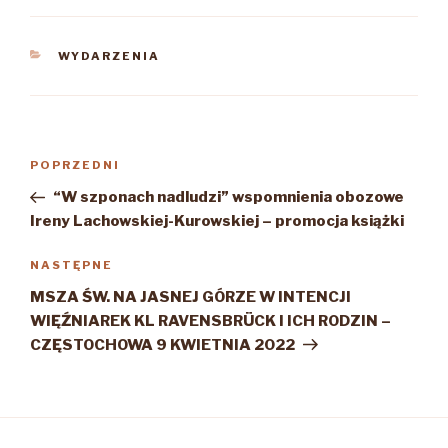
KATEGORIE
WYDARZENIA
Nawigacja
Poprzedni
POPRZEDNI
wpisu
wpis
“W szponach nadludzi” wspomnienia obozowe
Ireny Lachowskiej-Kurowskiej – promocja książki
Następny
NASTĘPNE
wpis
MSZA ŚW. NA JASNEJ GÓRZE W INTENCJI
WIĘŹNIAREK KL RAVENSBRÜCK I ICH RODZIN –
CZĘSTOCHOWA 9 KWIETNIA 2022