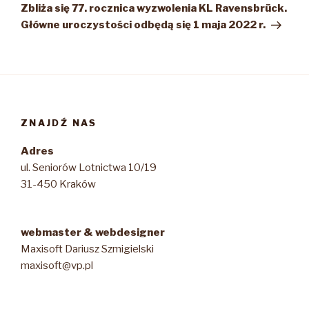
wpis
Zbliża się 77. rocznica wyzwolenia KL Ravensbrück.
Główne uroczystości odbędą się 1 maja 2022 r.
ZNAJDŹ NAS
Adres
ul. Seniorów Lotnictwa 10/19
31-450 Kraków
webmaster & webdesigner
Maxisoft Dariusz Szmigielski
maxisoft@vp.pl