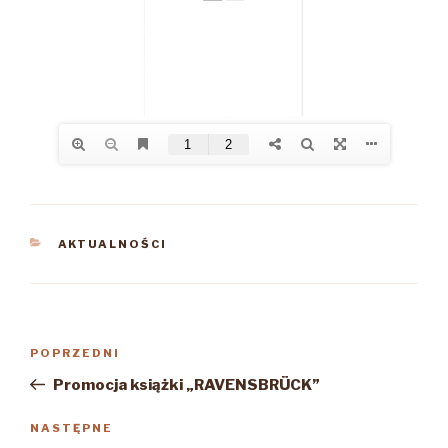
KATEGORIE
AKTUALNOŚCI
Nawigacja
Poprzedni
POPRZEDNI
wpisu
wpis
Promocja książki „RAVENSBRÜCK”
Następny
NASTĘPNE