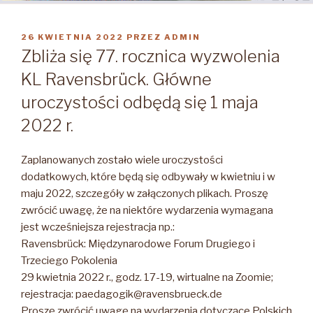
OPUBLIKOWANE
26 KWIETNIA 2022
PRZEZ
ADMIN
W
Zbliża się 77. rocznica wyzwolenia
KL Ravensbrück. Główne
uroczystości odbędą się 1 maja
2022 r.
Zaplanowanych zostało wiele uroczystości
dodatkowych, które będą się odbywały w kwietniu i w
maju 2022, szczegóły w załączonych plikach. Proszę
zwrócić uwagę, że na niektóre wydarzenia wymagana
jest wcześniejsza rejestracja np.:
Ravensbrück: Międzynarodowe Forum Drugiego i
Trzeciego Pokolenia
29 kwietnia 2022 r., godz. 17-19, wirtualne na Zoomie;
rejestracja: paedagogik@ravensbrueck.de
Proszę zwrócić uwagę na wydarzenia dotyczące Polskich