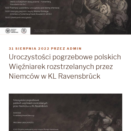
OPUBLIKOWANE
31 SIERPNIA 2022
PRZEZ
ADMIN
W
Uroczystości pogrzebowe polskich
Więźniarek rozstrzelanych przez
Niemców w KL Ravensbrück