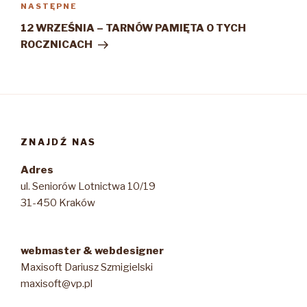
Następny
NASTĘPNE
wpis
12 WRZEŚNIA – TARNÓW PAMIĘTA O TYCH
ROCZNICACH
ZNAJDŹ NAS
Adres
ul. Seniorów Lotnictwa 10/19
31-450 Kraków
webmaster & webdesigner
Maxisoft Dariusz Szmigielski
maxisoft@vp.pl