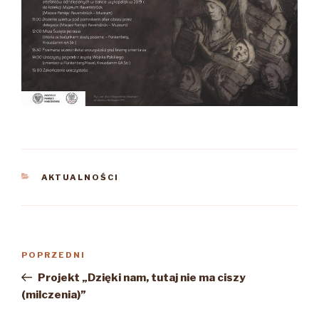
KATEGORIE
AKTUALNOŚCI
Nawigacja
Poprzedni
POPRZEDNI
wpisu
wpis
Projekt „Dzięki nam, tutaj nie ma ciszy
(milczenia)”