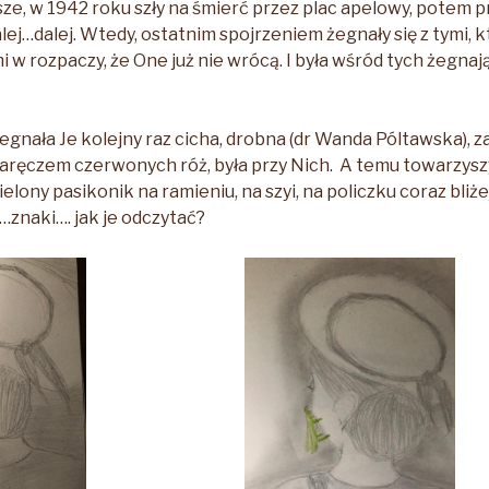
sze, w 1942 roku szły na śmierć przez plac apelowy, potem 
ej…dalej. Wtedy, ostatnim spojrzeniem żegnały się z tymi, k
i w rozpaczy, że One już nie wrócą. I była wśród tych żegn
żegnała Je kolejny raz cicha, drobna (dr Wanda Póltawska), z
ręczem czerwonych róż, była przy Nich. A temu towarzyszył
elony pasikonik na ramieniu, na szyi, na policzku coraz bliżej
…znaki…. jak je odczytać?