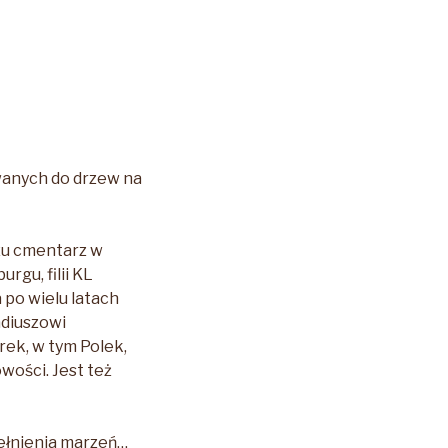
wanych do drzew na
zu cmentarz w
gu, filii KL
 po wielu latach
adiuszowi
rek, w tym Polek,
wości. Jest też
pełnienia marzeń…