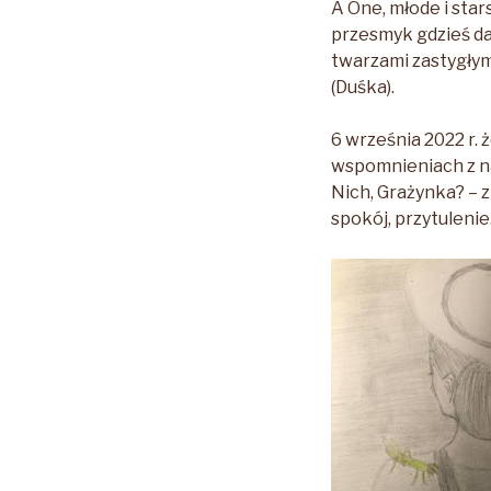
A One, młode i star
przesmyk gdzieś dal
twarzami zastygłym
(Duśka).
6 września 2022 r. 
wspomnieniach z na
Nich, Grażynka? – zi
spokój, przytulenie