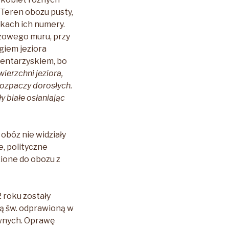
. Teren obozu pusty,
zkach ich numery.
ozowego muru, przy
giem jeziora
mentarzyskiem, bo
ierzchni jeziora,
rozpaczy dorosłych.
y białe osłaniając
obóz nie widziały
e, polityczne
zione do obozu z
 roku zostały
 św. odprawioną w
ownych. Oprawę