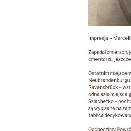
Impresja – Marceli
Zapadał zmierzch, 
cmentarzu, jeszcze
Ostatnim miejscem 
Neubrandenburgu. T
Ravensbrück – wzru
odnalazła miejsce g
Szlachetko – pocho
są wypisane na zam
tablica dedykowana
Odchodzimy. Powróc