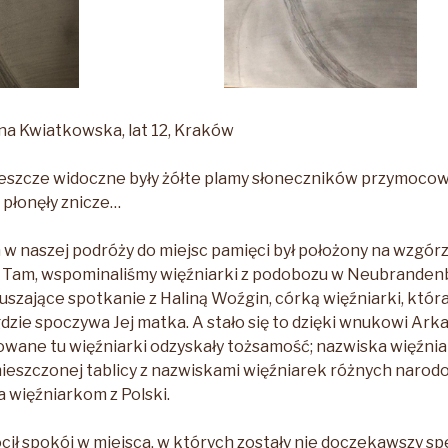
na Kwiatkowska, lat 12, Kraków
jeszcze widoczne były żółte plamy słoneczników przymoco
 płonęły znicze…
w naszej podróży do miejsc pamięci był położony na wzgór
am, wspominaliśmy więźniarki z podobozu w Neubrandenbur
szające spotkanie z Haliną Woźgin, córką więźniarki, która
dzie spoczywa Jej matka. A stało się to dzięki wnukowi Ark
wane tu więźniarki odzyskały tożsamość; nazwiska więźnia
ieszczonej tablicy z nazwiskami więźniarek różnych narodo
 więźniarkom z Polski.
ił spokój w miejsca, w których zostały nie doczekawszy s