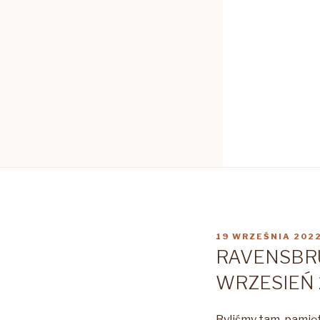
OPUBLIKOWANE
19 WRZEŚNIA 202
W
RAVENSBR
WRZESIEŃ 
Byliśmy tam, pami