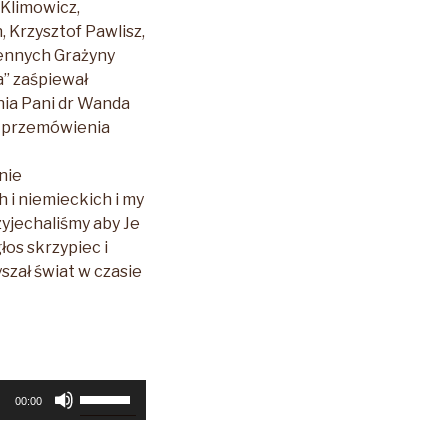
 Klimowicz,
, Krzysztof Pawlisz,
iennych Grażyny
a” zaśpiewał
nia Pani dr Wanda
i przemówienia
nie
i niemieckich i my
zyjechaliśmy aby Je
łos skrzypiec i
szał świat w czasie
Używaj
00:00
strzałek
do