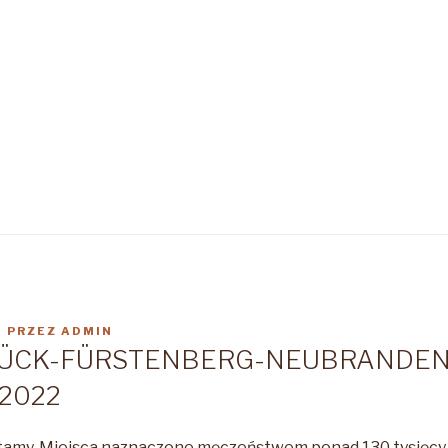
2
PRZEZ
ADMIN
ÜCK-FÜRSTENBERG-NEUBRANDENB
2022
ętamy. Miejsca naznaczone męczeństwem ponad 130 tysięcy