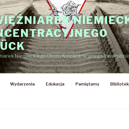
WIĘŹNIAREK NIEMIEC
NCENTRACYJNEGO
RÜCK
źniarek Niemieckiego Obozu Koncentracyjnego Ravensbrü
Wydarzenia
Edukacja
Pamiętamy
Bibliote