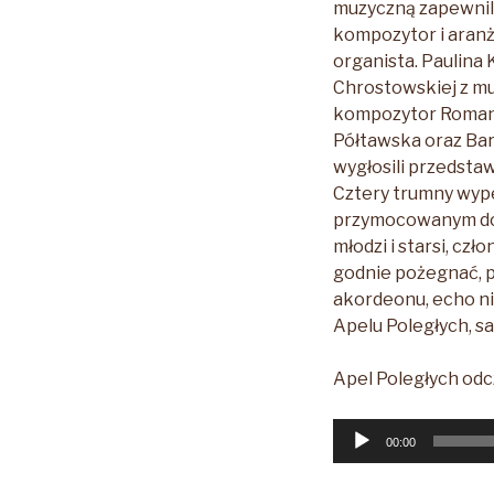
muzyczną zapewnili
kompozytor i aranże
organista. Paulina
Chrostowskiej z mu
kompozytor Roman K
Półtawska oraz Bar
wygłosili przedstaw
Cztery trumny wype
przymocowanym do t
młodzi i starsi, cz
godnie pożegnać, po
akordeonu, echo nio
Apelu Poległych, s
Apel Poległych odc
Odtwarzacz
00:00
plików
dźwiękowych