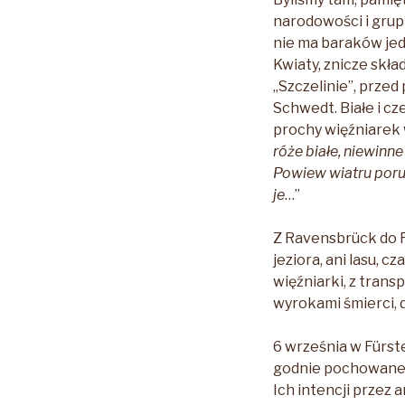
narodowości i grup 
nie ma baraków jedy
Kwiaty, znicze skła
„Szczelinie”, prze
Schwedt. Białe i c
prochy więźniarek w
róże białe, niewinn
Powiew wiatru porusz
je
…”
Z Ravensbrück do F
jeziora, ani lasu, 
więźniarki, z tran
wyrokami śmierci, 
6 września w Fürst
godnie pochowane 
Ich intencji przez