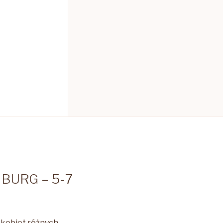
URG – 5-7
 kobiet różnych