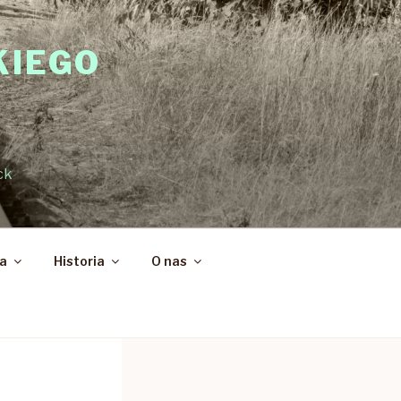
KIEGO
ck
ka
Historia
O nas