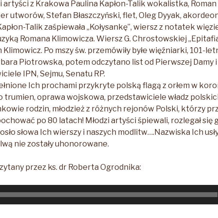
 artyści z Krakowa Paulina Kapłon-Talik wokalistka, Roman
r utworów, Stefan Błaszczyński, flet, Oleg Dyyak, akordeon
 Kapłon-Talik zaśpiewała „Kołysankę”, wiersz z notatek więz
zyką Romana Klimowicza. Wiersz G. Chrostowskiej „Epitafi
limowicz. Po mszy św. przemówiły byłe więźniarki, 101-let
bara Piotrowska, potem odczytano list od Pierwszej Damy 
iciele IPN, Sejmu, Senatu RP.
łnione Ich prochami przykryte polską flagą z orłem w koro
rumien, oprawa wojskowa, przedstawiciele władz polskich 
łonkowie rodzin, młodzież z różnych rejonów Polski, którzy pr
chować po 80 latach! Młodzi artyści śpiewali, rozlegał się g
sło słowa Ich wierszy i naszych modlitw….Nazwiska Ich usły
alwą nie zostały uhonorowane.
zytany przez ks. dr Roberta Ogrodnika: