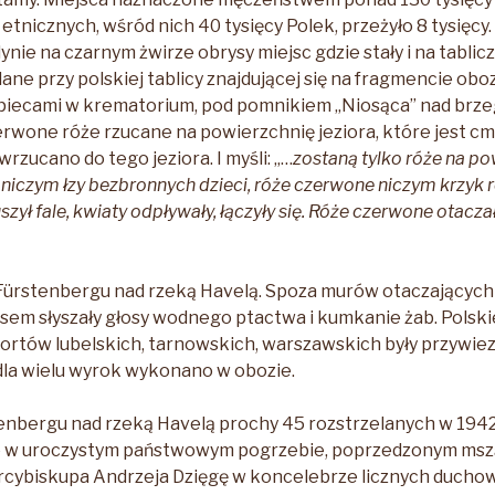
etnicznych, wśród nich 40 tysięcy Polek, przeżyło 8 tysięcy
nie na czarnym żwirze obrysy miejsc gdzie stały i na tablic
dane przy polskiej tablicy znajdującej się na fragmencie ob
d piecami w krematorium, pod pomnikiem „Niosąca” nad brze
zerwone róże rzucane na powierzchnię jeziora, które jest c
rzucano do tego jeziora. I myśli: „…
z
ostaną tylko róże na pow
e niczym łzy bezbronnych dzieci, róże czerwone niczym krzyk 
ył fale, kwiaty odpływały, łączyły się. Róże czerwone otaczał
ürstenbergu nad rzeką Havelą. Spoza murów otaczających 
czasem słyszały głosy wodnego ptactwa i kumkanie żab. Polski
sportów lubelskich, tarnowskich, warszawskich były przywie
dla wielu wyrok wykonano w obozie.
enbergu nad rzeką Havelą prochy 45 rozstrzelanych w 1942
w uroczystym państwowym pogrzebie, poprzedzonym mszą
 arcybiskupa Andrzeja Dzięgę w koncelebrze licznych duch