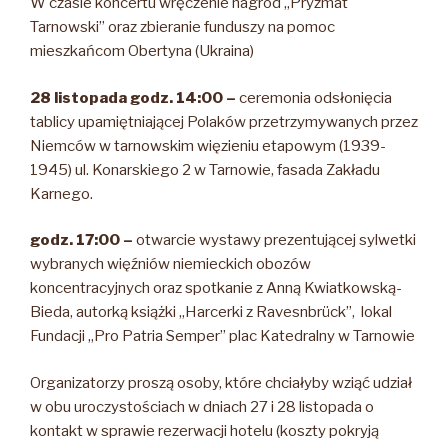
W czasie koncertu wręczenie nagród „Pryzmat
Tarnowski” oraz zbieranie funduszy na pomoc
mieszkańcom Obertyna (Ukraina)
28 listopada godz. 14:00 –
ceremonia odsłonięcia
tablicy upamiętniającej Polaków przetrzymywanych przez
Niemców w tarnowskim więzieniu etapowym (1939-
1945) ul. Konarskiego 2 w Tarnowie, fasada Zakładu
Karnego.
godz. 17:00 –
otwarcie wystawy prezentującej sylwetki
wybranych więźniów niemieckich obozów
koncentracyjnych oraz spotkanie z Anną Kwiatkowską-
Bieda, autorką książki „Harcerki z Ravesnbrück”, lokal
Fundacji „Pro Patria Semper” plac Katedralny w Tarnowie
Organizatorzy proszą osoby, które chciałyby wziąć udział
w obu uroczystościach w dniach 27 i 28 listopada o
kontakt w sprawie rezerwacji hotelu (koszty pokryją