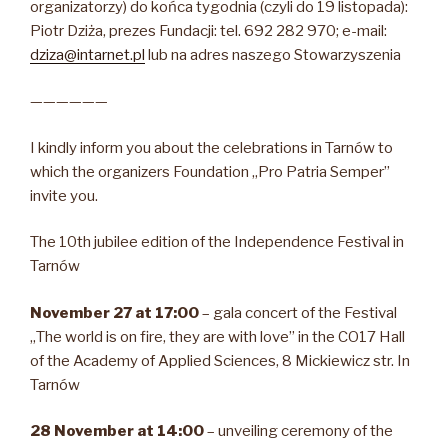
organizatorzy) do końca tygodnia (czyli do 19 listopada):
Piotr Dziża, prezes Fundacji: tel. 692 282 970; e-mail:
dziza@intarnet.pl
lub na adres naszego Stowarzyszenia
——————
I kindly inform you about the celebrations in Tarnów to
which the organizers Foundation „Pro Patria Semper”
invite you.
The 10th jubilee edition of the Independence Festival in
Tarnów
November 27 at 17:00
– gala concert of the Festival
„The world is on fire, they are with love” in the CO17 Hall
of the Academy of Applied Sciences, 8 Mickiewicz str. In
Tarnów
28 November at 14:00
– unveiling ceremony of the