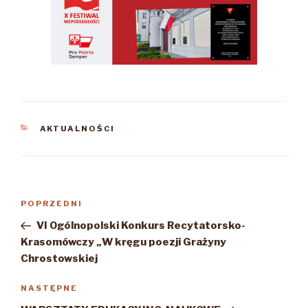
KATEGORIE
AKTUALNOŚCI
Nawigacja
Poprzedni
POPRZEDNI
wpisu
wpis
VI Ogólnopolski Konkurs Recytatorsko-
Krasomówczy „W kręgu poezji Grażyny
Chrostowskiej
Następny
NASTĘPNE
wpis