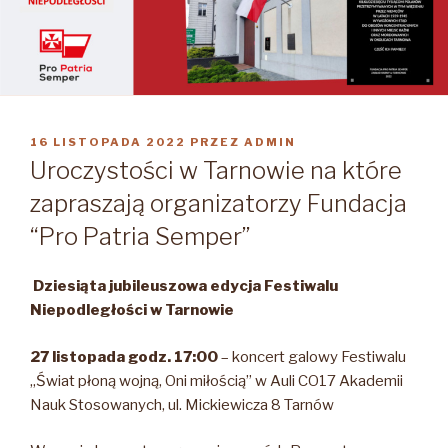
OPUBLIKOWANE
16 LISTOPADA 2022
PRZEZ
ADMIN
W
Uroczystości w Tarnowie na które
zapraszają organizatorzy Fundacja
“Pro Patria Semper”
Dziesiąta jubileuszowa edycja Festiwalu
Niepodległości w Tarnowie
27 listopada godz. 17:00
– koncert galowy Festiwalu
„Świat płoną wojną, Oni miłością” w Auli CO17 Akademii
Nauk Stosowanych, ul. Mickiewicza 8 Tarnów