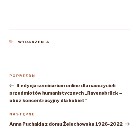
KATEGORIE
WYDARZENIA
Nawigacja
Poprzedni
POPRZEDNI
wpisu
wpis
II edycja seminarium online dla nauczycieli
przedmiotów humanistycznych „Ravensbrück –
obóz koncentracyjny dla kobiet”
Następny
NASTĘPNE
wpis
Anna Puchajda z domu Żelechowska 1926-2022