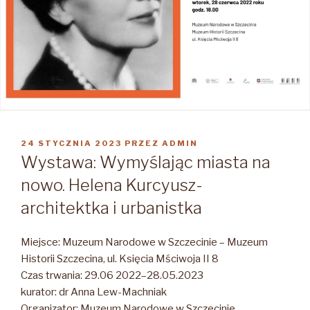
OPUBLIKOWANE
24 STYCZNIA 2023
PRZEZ
ADMIN
W
Wystawa: Wymyślając miasta na
nowo. Helena Kurcyusz-
architektka i urbanistka
Miejsce: Muzeum Narodowe w Szczecinie – Muzeum
Historii Szczecina, ul. Księcia Mściwoja II 8
Czas trwania: 29.06 2022–28.05.2023
kurator: dr Anna Lew-Machniak
Organizator: Muzeum Narodowe w Szczecinie