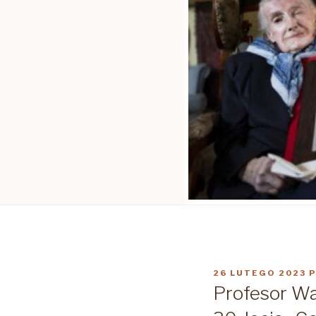
OPUBLIKOWANE
26 LUTEGO 2023
P
W
Profesor W