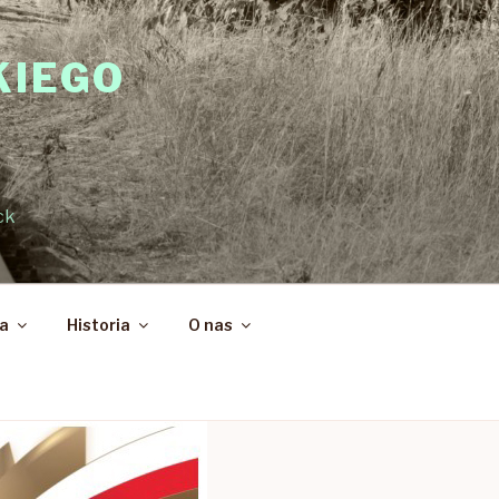
KIEGO
ck
ka
Historia
O nas