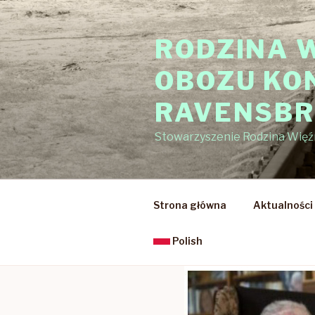
Przejdź
do
RODZINA 
treści
OBOZU KO
RAVENSB
Stowarzyszenie Rodzina Wię
Strona główna
Aktualności
Polish