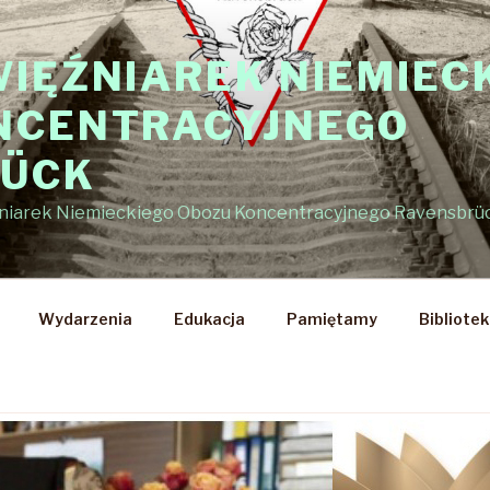
WIĘŹNIAREK NIEMIEC
NCENTRACYJNEGO
RÜCK
źniarek Niemieckiego Obozu Koncentracyjnego Ravensbrü
Wydarzenia
Edukacja
Pamiętamy
Bibliote