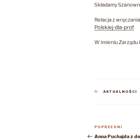
Składamy Szanownej
Relacja z wręczani
Polskiej-dla-prof
W imieniu Zarządu 
KATEGORIE
AKTUALNOŚCI
Nawigacja
Poprzedni
POPRZEDNI
wpisu
wpis
Anna Puchajda z 