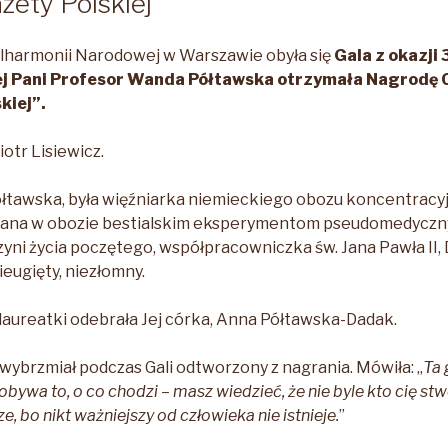
zety Polskiej”
ilharmonii Narodowej w Warszawie obyła się
Gala z okazji
rej Pani Profesor Wanda Półtawska otrzymała Nagrodę 
kiej”.
iotr Lisiewicz.
łtawska, była więźniarka niemieckiego obozu koncentracyj
ana w obozie bestialskim eksperymentom pseudomedyczny
zyni życia poczętego, współpracowniczka św. Jana Pawła II,
ieugięty, niezłomny.
laureatki odebrała Jej córka, Anna Półtawska-Dadak.
 wybrzmiał podczas Gali odtworzony z nagrania. Mówiła: „
Ta 
ywa to, o co chodzi – masz wiedzieć, że nie byle kto cię stwo
, bo nikt ważniejszy od człowieka nie istnieje.
”