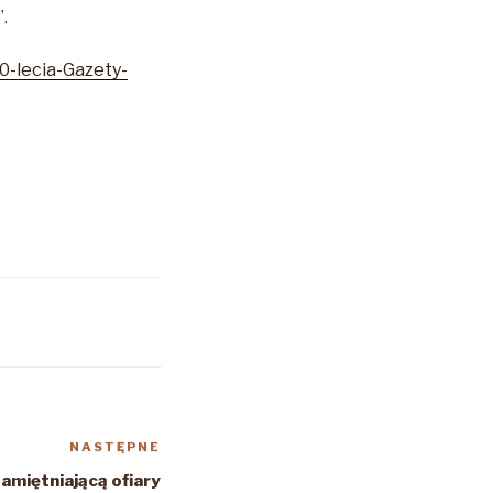
.
0-lecia-Gazety-
NASTĘPNE
Następny
wpis
amiętniającą ofiary