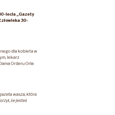
 30-lecia „Gazety
Człowieka 30-
nego dla kobieta w
m, lekarz
 Dama Orderu Orła
gazeta wasza, która
rzył, że jesteś