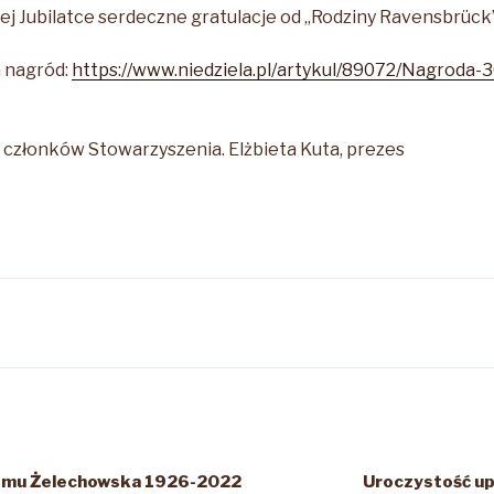
 Jubilatce serdeczne gratulacje od „Rodziny Ravensbrück”
a nagród:
https://www.niedziela.pl/artykul/89072/Nagroda-3
i członków Stowarzyszenia. Elżbieta Kuta, prezes
domu Żelechowska 1926-2022
Uroczystość up