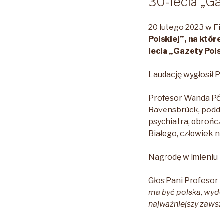
30-lecia „Ga
20 lutego 2023 w F
Polskiej”, na któ
lecia „Gazety Pols
Laudację wygłosił P
Profesor Wanda Pó
Ravensbrück, podd
psychiatra, obrońc
Białego, człowiek n
Nagrodę w imieniu 
Głos Pani Profesor
ma być polska, wydob
najważniejszy zawsze