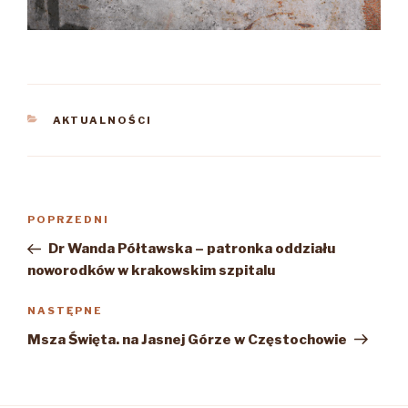
KATEGORIE
AKTUALNOŚCI
Nawigacja
Poprzedni
POPRZEDNI
wpisu
wpis
Dr Wanda Półtawska – patronka oddziału
noworodków w krakowskim szpitalu
Następny
NASTĘPNE
wpis
Msza Święta. na Jasnej Górze w Częstochowie