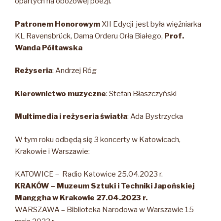
opartych na obozowej poezji.
Patronem Honorowym
XII Edycji jest była więźniarka
KL Ravensbrück, Dama Orderu Orła Białego,
Prof.
Wanda Półtawska
Reżyseria
: Andrzej Róg
Kierownictwo muzyczne
: Stefan Błaszczyński
Multimedia i reżyseria światła
: Ada Bystrzycka
W tym roku odbędą się 3 koncerty w Katowicach,
Krakowie i Warszawie:
KATOWICE – Radio Katowice 25.04.2023 r.
KRAKÓW – Muzeum Sztuki i Techniki Japońskiej
Manggha w Krakowie 27.04.2023 r.
WARSZAWA – Biblioteka Narodowa w Warszawie 15