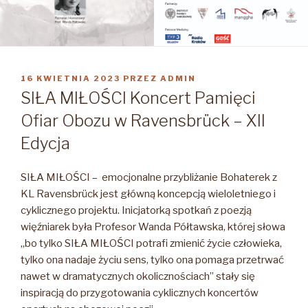
OPUBLIKOWANE
16 KWIETNIA 2023
PRZEZ
ADMIN
W
SIŁA MIŁOŚCI Koncert Pamięci
Ofiar Obozu w Ravensbrück – XII
Edycja
SIŁA MIŁOŚCI – emocjonalne przybliżanie Bohaterek z
KL Ravensbrück jest główną koncepcją wieloletniego i
cyklicznego projektu. Inicjatorką spotkań z poezją
więźniarek była Profesor Wanda Półtawska, której słowa
„bo tylko SIŁA MIŁOŚCI potrafi zmienić życie człowieka,
tylko ona nadaje życiu sens, tylko ona pomaga przetrwać
nawet w dramatycznych okolicznościach” stały się
inspiracją do przygotowania cyklicznych koncertów