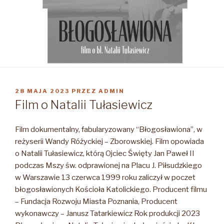
OPUBLIKOWANE
28 MAJA 2023
PRZEZ
ADMIN
W
Film o Natalii Tułasiewicz
Film dokumentalny, fabularyzowany “Błogosławiona”, w
reżyserii Wandy Różyckiej – Zborowskiej. Film opowiada
o Natalii Tułasiewicz, którą Ojciec Święty Jan Paweł II
podczas Mszy św. odprawionej na Placu J. Piłsudzkiego
w Warszawie 13 czerwca 1999 roku zaliczył w poczet
błogosławionych Kościoła Katolickiego.
Producent filmu
– Fundacja Rozwoju Miasta Poznania, Producent
wykonawczy – Janusz Tatarkiewicz Rok produkcji 2023