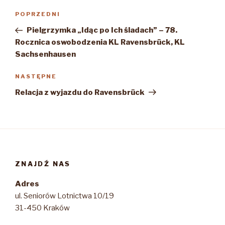
Nawigacja
Poprzedni
POPRZEDNI
wpisu
wpis
Pielgrzymka „Idąc po Ich śladach” – 78.
Rocznica oswobodzenia KL Ravensbrück, KL
Sachsenhausen
Następny
NASTĘPNE
wpis
Relacja z wyjazdu do Ravensbrück
ZNAJDŹ NAS
Adres
ul. Seniorów Lotnictwa 10/19
31-450 Kraków