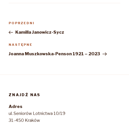
Nawigacja
Poprzedni
POPRZEDNI
wpisu
wpis
Kamilla Janowicz-Sycz
Następny
NASTĘPNE
wpis
Joanna Muszkowska-Penson 1921 – 2023
ZNAJDŹ NAS
Adres
ul. Seniorów Lotnictwa 10/19
31-450 Kraków