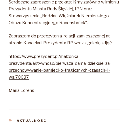
Serdeczne zaproszenie przekazaliśmy zarówno w imieniu
Prezydenta Miasta Rudy Śląskiej, IPN oraz
Stowarzyszenia „Rodzina Więźniarek Niemieckiego
Obozu Koncentracyjnego Ravensbrück”.
Zapraszam do przeczytania relacji zamieszczonej na
stronie Kancelarii Prezydenta RP wraz z galerią zdjęć:
https://www.prezydent.pl/malzonka-
prezydenta/aktywnosc/pierwsza-dama-dziekuje-za-
przechowywanie-pamieci-o-tragicznych-czasach-ii-
ws,70037
Maria Lorens
KATEGORIE
AKTUALNOŚCI