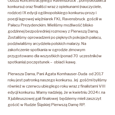
Obozu Koncentracyjnego Ravensbrück”, pomysłodawca
konkursu) oraz finaliści wraz z opiekunami (nauczyciele,
rodzice) IX edycji ogólnopolskiego konkursu prozy i
poezji lagrowej więźniarek FKL Ravensbruck gościli w
Pałacu Prezydenckim. Mieliśmy możliwość blisko
godzinnej bezpośredniej rozmowy z Pierwszą Damą.
Zostaliśmy oprowadzeni po pięknych pokojach pałacu,
podziwialiśmy arcydzieła polskich malarzy. Na
zakończenie spotkania w ogrodzie zimowym
przygotowano dla wszystkich (ponad 70 uczestników
spotkania) poczęstunek – obiad i kawę.
Pierwsza Dama, Pani Agata Kornhauser-Duda od 2017
roku jest patronką naszego konkursu. Jej gośćmi byliśmy
również w czerwcu ubiegłego roku wraz z finalistami VIII
edycji konkursu. Mamy nadzieję, że w kwietniu 2024 r. na
X jubileuszowej gali finałowej będziemy mieli zaszczyt
gościć w Rudzie Śląskiej Pierwszą Damę RP.