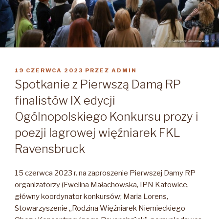
OPUBLIKOWANE
19 CZERWCA 2023
PRZEZ
ADMIN
W
Spotkanie z Pierwszą Damą RP
finalistów IX edycji
Ogólnopolskiego Konkursu prozy i
poezji lagrowej więźniarek FKL
Ravensbruck
15 czerwca 2023 r. na zaproszenie Pierwszej Damy RP
organizatorzy (Ewelina Małachowska, IPN Katowice,
główny koordynator konkursów; Maria Lorens,
Stowarzyszenie „Rodzina Więźniarek Niemieckiego