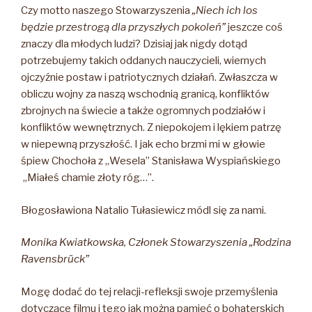
Czy motto naszego Stowarzyszenia
„Niech ich los
będzie przestrogą dla przyszłych pokoleń”
jeszcze coś
znaczy dla młodych ludzi? Dzisiaj jak nigdy dotąd
potrzebujemy takich oddanych nauczycieli, wiernych
ojczyźnie postaw i patriotycznych działań. Zwłaszcza w
obliczu wojny za naszą wschodnią granicą, konfliktów
zbrojnych na świecie a także ogromnych podziałów i
konfliktów wewnętrznych. Z niepokojem i lękiem patrzę
w niepewną przyszłość. I jak echo brzmi mi w głowie
śpiew Chochoła z „Wesela” Stanisława Wyspiańskiego
„Miałeś chamie złoty róg…”.
Błogosławiona Natalio Tułasiewicz módl się za nami.
Monika Kwiatkowska, Członek Stowarzyszenia „Rodzina
Ravensbrück”
Mogę dodać do tej relacji-refleksji swoje przemyślenia
dotyczące filmu i tego jak można pamięć o bohaterskich