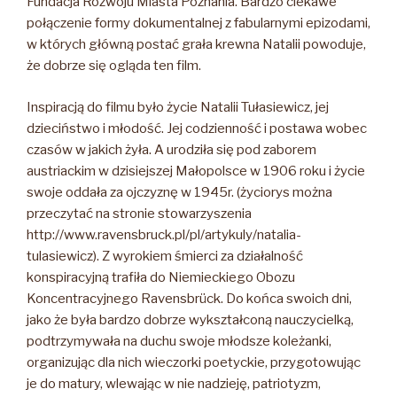
Fundacja Rozwoju Miasta Poznania. Bardzo ciekawe
połączenie formy dokumentalnej z fabularnymi epizodami,
w których główną postać grała krewna Natalii powoduje,
że dobrze się ogląda ten film.
Inspiracją do filmu było życie Natalii Tułasiewicz, jej
dzieciństwo i młodość. Jej codzienność i postawa wobec
czasów w jakich żyła. A urodziła się pod zaborem
austriackim w dzisiejszej Małopolsce w 1906 roku i życie
swoje oddała za ojczyznę w 1945r. (życiorys można
przeczytać na stronie stowarzyszenia
http://www.ravensbruck.pl/pl/artykuly/natalia-
tulasiewicz). Z wyrokiem śmierci za działalność
konspiracyjną trafiła do Niemieckiego Obozu
Koncentracyjnego Ravensbrück. Do końca swoich dni,
jako że była bardzo dobrze wykształconą nauczycielką,
podtrzymywała na duchu swoje młodsze koleżanki,
organizując dla nich wieczorki poetyckie, przygotowując
je do matury, wlewając w nie nadzieję, patriotyzm,