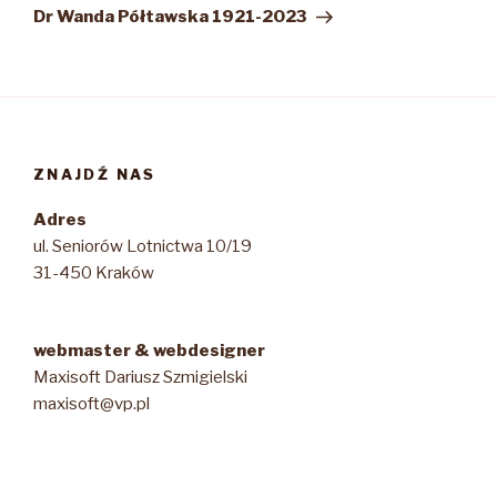
wpis
Dr Wanda Półtawska 1921-2023
ZNAJDŹ NAS
Adres
ul. Seniorów Lotnictwa 10/19
31-450 Kraków
webmaster & webdesigner
Maxisoft Dariusz Szmigielski
maxisoft@vp.pl