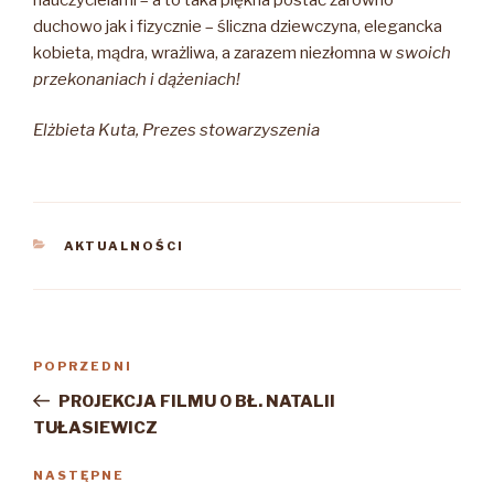
duchowo jak i fizycznie – śliczna dziewczyna, elegancka
kobieta, mądra, wrażliwa, a zarazem niezłomna w
swoich
przekonaniach i dążeniach!
Elżbieta Kuta, Prezes stowarzyszenia
KATEGORIE
AKTUALNOŚCI
Nawigacja
Poprzedni
POPRZEDNI
wpisu
wpis
PROJEKCJA FILMU O BŁ. NATALII
TUŁASIEWICZ
Następny
NASTĘPNE