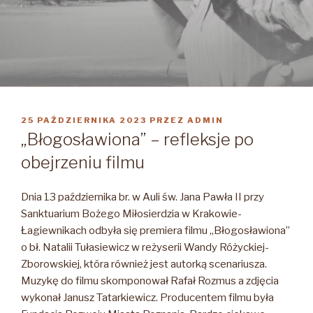
OPUBLIKOWANE
25 PAŹDZIERNIKA 2023
PRZEZ
ADMIN
W
„Błogosławiona” – refleksje po
obejrzeniu filmu
Dnia 13 października br. w Auli św. Jana Pawła II przy
Sanktuarium Bożego Miłosierdzia w Krakowie-
Łagiewnikach odbyła się premiera filmu „Błogosławiona”
o bł. Natalii Tułasiewicz w reżyserii Wandy Różyckiej-
Zborowskiej, która również jest autorką scenariusza.
Muzykę do filmu skomponował Rafał Rozmus a zdjęcia
wykonał Janusz Tatarkiewicz. Producentem filmu była