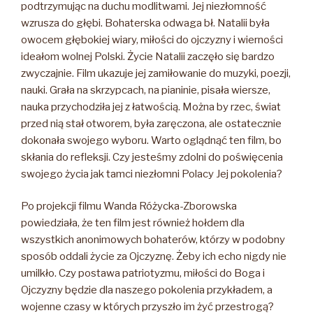
podtrzymując na duchu modlitwami. Jej niezłomność
wzrusza do głębi. Bohaterska odwaga bł. Natalii była
owocem głębokiej wiary, miłości do ojczyzny i wierności
ideałom wolnej Polski. Życie Natalii zaczęło się bardzo
zwyczajnie. Film ukazuje jej zamiłowanie do muzyki, poezji,
nauki. Grała na skrzypcach, na pianinie, pisała wiersze,
nauka przychodziła jej z łatwością. Można by rzec, świat
przed nią stał otworem, była zaręczona, ale ostatecznie
dokonała swojego wyboru. Warto oglądnąć ten film, bo
skłania do refleksji. Czy jesteśmy zdolni do poświęcenia
swojego życia jak tamci niezłomni Polacy Jej pokolenia?
Po projekcji filmu Wanda Różycka-Zborowska
powiedziała, że ten film jest również hołdem dla
wszystkich anonimowych bohaterów, którzy w podobny
sposób oddali życie za Ojczyznę. Żeby ich echo nigdy nie
umilkło. Czy postawa patriotyzmu, miłości do Boga i
Ojczyzny będzie dla naszego pokolenia przykładem, a
wojenne czasy w których przyszło im żyć przestrogą?