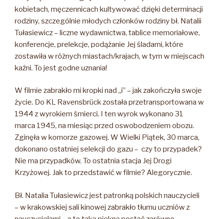
kobietach, męczennicach kultywować dzięki determinacji
rodziny, szczególnie młodych członków rodziny bł. Natalii
Tułasiewicz – liczne wydawnictwa, tablice memoriałowe,
konferencje, prelekcje, podążanie Jej śladami, które
zostawiła w różnych miastach/krajach, w tym w miejscach
kaźni. To jest godne uznania!
W filmie zabrakło mi kropki nad „i” – jak zakończyła swoje
życie. Do KL Ravensbrück została przetransportowana w
1944 z wyrokiem śmierci. I ten wyrok wykonano 31
marca 1945, na miesiąc przed oswobodzeniem obozu.
Zginęła w komorze gazowej. W Wielki Piątek, 30 marca,
dokonano ostatniej selekcji do gazu – czy to przypadek?
Nie ma przypadków. To ostatnia stacja Jej Drogi
Krzyżowej. Jak to przedstawić w filmie? Alegorycznie.
Bł. Natalia Tułasiewicz jest patronką polskich nauczycieli
– w krakowskiej sali kinowej zabrakło tłumu uczniów z
nauczycielami – a to taka piękna postać zarówno