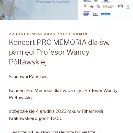
OPUBLIKOWANE
22 LISTOPADA 2023
PRZEZ
ADMIN
W
Koncert PRO MEMORIA dla św.
pamięci Profesor Wandy
Półtawskiej
Szanowni Państwo,
Koncert Pro Memoria dla św. pamięci Profesor Wandy
Półtawskiej
odbędzie się 4 grudnia 2023 roku w Filharmonii
Krakowskiej o godz. 19:00
„Jeszcze od Jej głosu ciągle drży powietrze…”