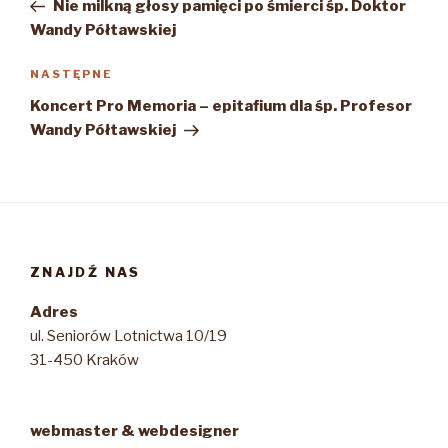
wpis
Nie milkną głosy pamięci po śmierci śp. Doktor
Wandy Półtawskiej
Następny
NASTĘPNE
wpis
Koncert Pro Memoria – epitafium dla śp. Profesor
Wandy Półtawskiej
ZNAJDŹ NAS
Adres
ul. Seniorów Lotnictwa 10/19
31-450 Kraków
webmaster & webdesigner