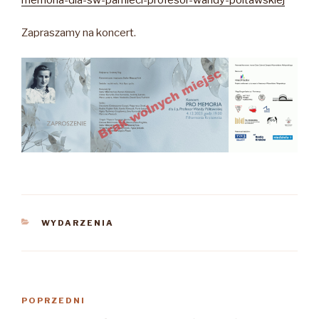
Zapraszamy na koncert.
KATEGORIE
WYDARZENIA
Nawigacja
Poprzedni
POPRZEDNI
wpisu