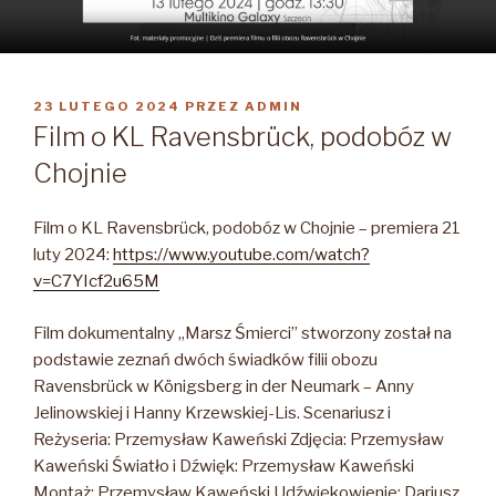
OPUBLIKOWANE
23 LUTEGO 2024
PRZEZ
ADMIN
W
Film o KL Ravensbrück, podobóz w
Chojnie
Film o KL Ravensbrück, podobóz w Chojnie – premiera 21
luty 2024:
https://www.youtube.com/watch?
v=C7YIcf2u65M
Film dokumentalny „Marsz Śmierci” stworzony został na
podstawie zeznań dwóch świadków filii obozu
Ravensbrück w Königsberg in der Neumark – Anny
Jelinowskiej i Hanny Krzewskiej-Lis. Scenariusz i
Reżyseria: Przemysław Kaweński Zdjęcia: Przemysław
Kaweński Światło i Dźwięk: Przemysław Kaweński
Montaż: Przemysław Kaweński Udźwiękowienie: Dariusz