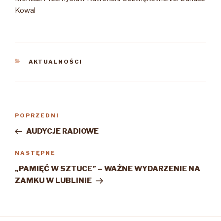
Kowal
KATEGORIE
AKTUALNOŚCI
Nawigacja
Poprzedni
POPRZEDNI
wpisu
wpis
AUDYCJE RADIOWE
Następny
NASTĘPNE
wpis
„PAMIĘĆ W SZTUCE” – WAŻNE WYDARZENIE NA
ZAMKU W LUBLINIE