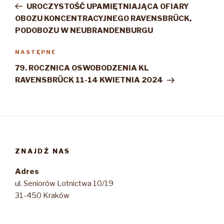
wpis
UROCZYSTOŚĆ UPAMIĘTNIAJĄCA OFIARY
OBOZU KONCENTRACYJNEGO RAVENSBRÜCK,
PODOBOZU W NEUBRANDENBURGU
Następny
NASTĘPNE
wpis
79. ROCZNICA OSWOBODZENIA KL
RAVENSBRÜCK 11-14 KWIETNIA 2024
ZNAJDŹ NAS
Adres
ul. Seniorów Lotnictwa 10/19
31-450 Kraków