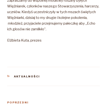
Zapraszamy do wspólnej modlitwy rodziny byłych
Więźniarek, członków naszego Stowarzyszenia, harcerzy,
uczniów. Kiedyś uczestniczyły w tych mszach świętych
Więźniarki, dzisiaj to my drugie i kolejne pokolenia,
młodzież, przyjaciele przejmujemy pałeczkę aby „Echo
ich głosów nie zamilkło”.
Elżbieta Kuta, prezes
KATEGORIE
AKTUALNOŚCI
Nawigacja
Poprzedni
POPRZEDNI
wpisu