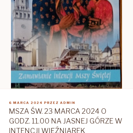
OPUBLIKOWANE
6 MARCA 2024
PRZEZ
ADMIN
W
MSZA ŚW. 23 MARCA 2024 O
GODZ. 11.00 NA JASNEJ GÓRZE W
INTENCJI WIĘŹNIAREK