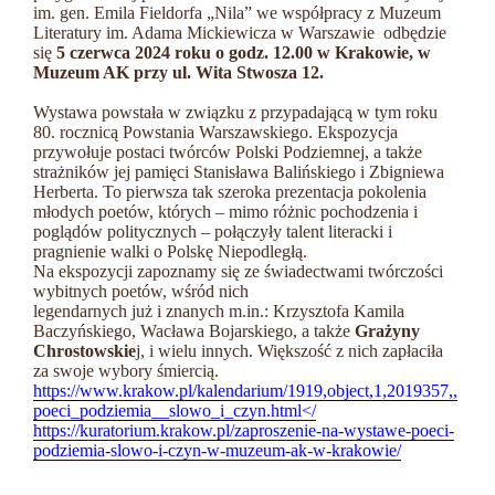
im. gen. Emila Fieldorfa „Nila” we współpracy z Muzeum
Literatury im. Adama Mickiewicza w Warszawie
odbędzie
się
5 czerwca 2024 roku o godz. 12.00 w Krakowie, w
Muzeum AK przy ul. Wita Stwosza 12.
Wystawa powstała w związku z przypadającą w tym roku
80. rocznicą Powstania Warszawskiego. Ekspozycja
przywołuje postaci twórców Polski Podziemnej, a także
strażników jej pamięci Stanisława Balińskiego i Zbigniewa
Herberta. To pierwsza tak szeroka prezentacja pokolenia
młodych poetów, których – mimo różnic pochodzenia i
poglądów politycznych – połączyły talent literacki i
pragnienie walki o Polskę Niepodległą.
Na ekspozycji zapoznamy się ze świadectwami twórczości
wybitnych poetów, wśród nich
legendarnych już i znanych m.in.: Krzysztofa Kamila
Baczyńskiego, Wacława Bojarskiego, a także
Grażyny
Chrostowskie
j, i wielu innych. Większość z nich zapłaciła
za swoje wybory śmiercią.
https://www.krakow.pl/kalendarium/1919,object,1,2019357,,
poeci_podziemia__slowo_i_czyn.html</
https://kuratorium.krakow.pl/zaproszenie-na-wystawe-poeci-
podziemia-slowo-i-czyn-w-muzeum-ak-w-krakowie/