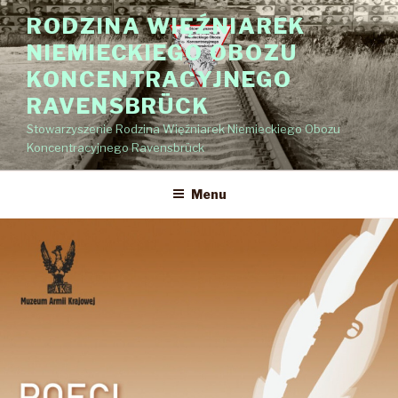
Przejdź
RODZINA WIĘŹNIAREK
do
NIEMIECKIEGO OBOZU
treści
KONCENTRACYJNEGO
RAVENSBRÜCK
Stowarzyszenie Rodzina Więźniarek Niemieckiego Obozu
Koncentracyjnego Ravensbrück
Menu