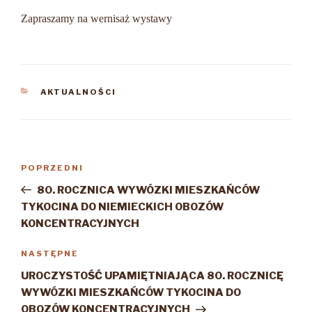
Zapraszamy na wernisaż wystawy
KATEGORIE
AKTUALNOŚCI
Nawigacja
Poprzedni
POPRZEDNI
wpisu
wpis
80. ROCZNICA WYWÓZKI MIESZKAŃCÓW
TYKOCINA DO NIEMIECKICH OBOZÓW
KONCENTRACYJNYCH
Następny
NASTĘPNE
wpis
UROCZYSTOŚĆ UPAMIĘTNIAJĄCA 80. ROCZNICĘ
WYWÓZKI MIESZKAŃCÓW TYKOCINA DO
OBOZÓW KONCENTRACYJNYCH