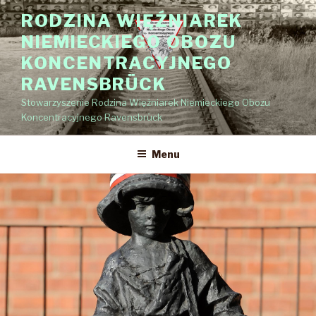
Przejdź
RODZINA WIĘŹNIAREK
do
NIEMIECKIEGO OBOZU
treści
KONCENTRACYJNEGO
RAVENSBRÜCK
Stowarzyszenie Rodzina Więźniarek Niemieckiego Obozu
Koncentracyjnego Ravensbrück
Menu