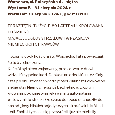
Warszawa, ul. Połczyńska 4, I piętro
Wystawa: 5 – 31 sierpnia 2024 r.
Wernisaż: 3 sierpnia 2024 r., godz: 18:00
TERAZ TĘTNI TU ŻYCIE. 80 LAT TEMU, KRÓLOWAŁA
TU ŚMIERĆ
MAJĄCA ODGŁOS STRZAŁÓW I WRZASKÓW
NIEMIECKICH OPRAWCÓW.
…Szliśmy obok kościoła św. Wojciecha. Tata powiedział,
że tu był chrzczony.
Kościół był nieco zrujnowany, przez otwarte drzwi
widzieliśmy pełno ludzi. Dookoła na dziedzińcu też. Cały
czas po obu stronach w odległości kilkunastu kroków od
siebie stali Niemcy. Teraz już bez hełmów, z gołymi
głowami, podwiniętymi rękawami, z automatami
gotowymi do strzału. Od czasu do czasu dochodziły do
nas odgłosy bliskich pojedynczych strzałów lub krótkich
serii. Zabijali tych, co się przewrócili i już nie mieli siły