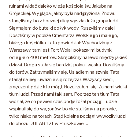
ruinami widać daleko wieżę kościoła św. Jakuba na
Grójeckiej. Wygląda, jakby była nadgryziona. Znowu
stanęliśmy, bo z bocznej ulicy wyszła duża grupa ludzi.
Sięgnąłem do butelki po łyk wody. Ruszyliśmy dalej.
Doszliśmy w pobliże Cmentarza Wolskiego i małego,
białego kościółka. Tata powiedział: Wychodzimy z
Warszawy. tam jest Fort Wola i pokazał mi budynki
odległe o 400 metrów. Skręciliśmy na lewo między jakieś
działki. Droga stała się bardziej polna i wąska. Doszliśmy
do torów. Zatrzymaliśmy się. Usiadłem na szynie. Tata
stanął na niej i uważnie się rozejrzał. Wszyscy siedli,
zmęczeni, gdzie kto mógł. Rozejrzałem się. Za nami wielki
tłum ludzi. Przed nami taki sam. Poprzez ten tłum Tata
widział, że co pewien czas podjeżdżał pociąg. Ludzie
wspinali się do wagonów, bo nie staliśmy na peronie,
tylko nisko na torach. Stąd kolejne pociągi wywoziły ludzi
do obozu DULAG 121 w Pruszkowie …