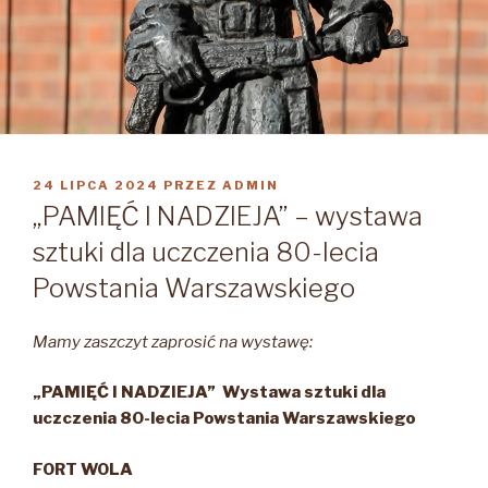
OPUBLIKOWANE
24 LIPCA 2024
PRZEZ
ADMIN
W
„PAMIĘĆ I NADZIEJA” – wystawa
sztuki dla uczczenia 80-lecia
Powstania Warszawskiego
Mamy zaszczyt zaprosić na wystawę:
„PAMIĘĆ I NADZIEJA”
Wystawa sztuki dla
uczczenia 80-lecia Powstania Warszawskiego
FORT WOLA