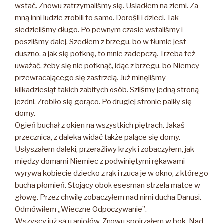
wstać. Znowu zatrzymaliśmy się. Usiadłem na ziemi. Za
mną inni ludzie zrobili to samo. Dorośli i dzieci. Tak
siedzieliśmy długo. Po pewnym czasie wstaliśmy i
poszliśmy dalej. Szedłem z brzegu, bo w tłumie jest
duszno, a jak się potknę, to mnie zadepczą. Trzeba też
uważać, żeby się nie potknąć, idąc z brzegu, bo Niemcy
przewracającego się zastrzelą. Już minęliśmy
kilkadziesiąt takich zabitych osób. Szliśmy jedną stroną
jezdni. Zrobiło się gorąco. Po drugiej stronie paliły się
domy.
Ogień buchał z okien na wszystkich piętrach. Jakaś
przecznica, z daleka widać także palące się domy.
Usłyszałem daleki, przeraźliwy krzyk i zobaczyłem, jak
między domami Niemiec z podwiniętymi rękawami
wyrywa kobiecie dziecko z rąk i rzuca je w okno, z którego
bucha płomień. Stojący obok esesman strzela matce w
głowę. Przez chwilę zobaczyłem nad nimi ducha Danusi.
Odmówiłem „Wieczne Odpoczywanie”.
Wszyscy już są u aniołów. Znowu spojrzałem w bok. Nad