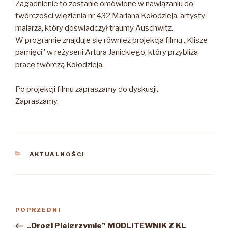
Zagadnienie to zostanie omówione w nawiązaniu do
twórczości więzienia nr 432 Mariana Kołodzieja, artysty
malarza, który doświadczył traumy Auschwitz.
W programie znajduje się również projekcja filmu „Klisze
pamięci” w reżyserii Artura Janickiego, który przybliża
pracę twórczą Kołodzieja.
Po projekcji filmu zapraszamy do dyskusji.
Zapraszamy.
KATEGORIE
AKTUALNOŚCI
Nawigacja
Poprzedni
POPRZEDNI
wpisu
wpis
„Drogi Pielgrzymie” MODLITEWNIK Z KL