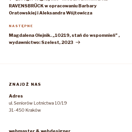
RAVENSBRÜCK w opracowaniu Barbary
Oratowskiej i Aleksandra Wójtowicza
Następny
NASTĘPNE
wpis
Magdalena Olejnik. „10219, stań do wspomnień” ,
wydawnictwo: Szelest, 2023
ZNAJDŹ NAS
Adres
ul. Seniorów Lotnictwa 10/19
31-450 Kraków
webmaster & webdesigner