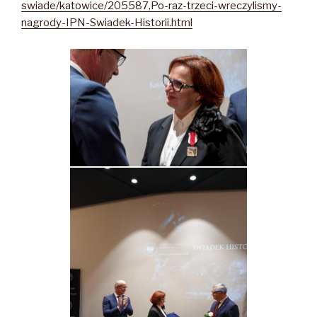
swiade/katowice/205587,Po-raz-trzeci-wreczylismy-
nagrody-IPN-Swiadek-Historii.html