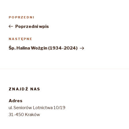
Nawigacja
Poprzedni
POPRZEDNI
wpisu
wpis
Poprzedni wpis
Następny
NASTĘPNE
wpis
Śp. Halina Wożgin (1934-2024)
ZNAJDŹ NAS
Adres
ul. Seniorów Lotnictwa 10/19
31-450 Kraków