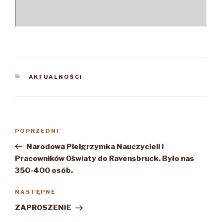
KATEGORIE
AKTUALNOŚCI
Nawigacja
Poprzedni
POPRZEDNI
wpisu
wpis
Narodowa Pielgrzymka Nauczycieli i
Pracowników Oświaty do Ravensbruck. Było nas
350-400 osób.
Następny
NASTĘPNE
wpis
ZAPROSZENIE