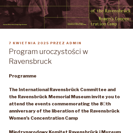
OPUBLIKOWANE
7 KWIETNIA 2025
PRZEZ
ADMIN
W
Program uroczystości w
Ravensbruck
Programme
The International Ravensbrück Committee and
the Ravensbrück Memorial Museum invite you to
attend the events commemorating the 8

th
anniversary of the liberation of the Ravensbrück
Women’s Concen­tration Camp
Międzynarodowy Komitet Ravensbrück i Muzeum