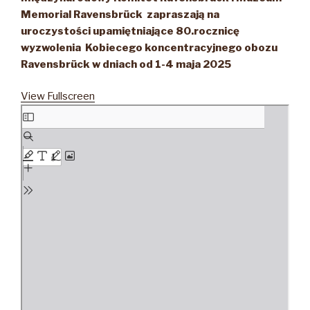
Memorial Ravensbrück zapraszają na
uroczystości upamiętniające 80.rocznicę
wyzwolenia Kobiecego koncentracyjnego obozu
Ravensbrück w dniach od 1-4 maja 2025
View Fullscreen
Skip
to
PDF
content