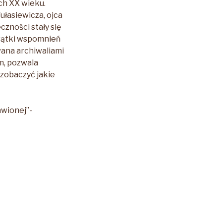
ach XX wieku.
łasiewicza, ojca
czności stały się
 wątki wspomnień
wana archiwaliami
m, pozwala
 zobaczyć jakie
awionej”-