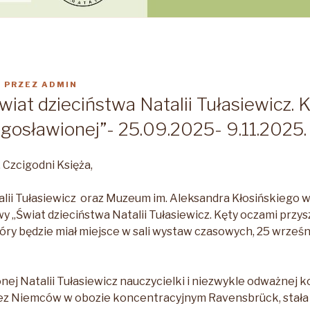
5
PRZEZ
ADMIN
iat dzieciństwa Natalii Tułasiewicz. 
ogosławionej”- 25.09.2025- 9.11.2025.
Czcigodni Księża,
talii Tułasiewicz oraz Muzeum im. Aleksandra Kłosińskiego 
 „Świat dzieciństwa Natalii Tułasiewicz. Kęty oczami przys
tóry będzie miał miejsce w sali wystaw czasowych, 25 wrześ
nej Natalii Tułasiewicz nauczycielki i niezwykle odważnej k
z Niemców w obozie koncentracyjnym Ravensbrück, stała si