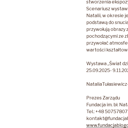
stworzenia ekspozyc
Scenariusz wystawy
Natalii, w okresie 
podstawą do snucia
przywołują obrazy 
pochodzącymi ze zb
przywołać atmosfer
wartości kształtow
Wystawa „Świat dzie
25.09.2025- 9.11.2
NataliaTułasiewicz
Prezes Zarządu
Fundacja im. bł. Nat
Tel.: +48 5075780
kontakt@fundacjab
www.fundacjablogo