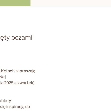
Kęty oczami
w Kętach zapraszają
złej
nia 2025 (czwartek)
obiety
ę inspiracją do