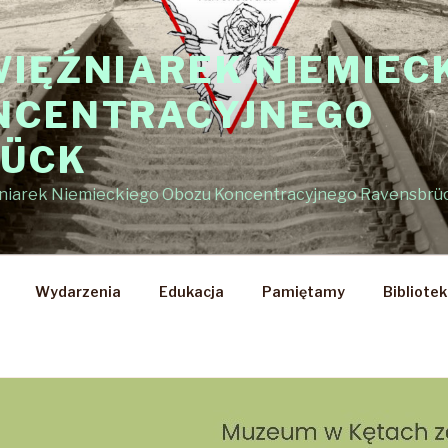
WIĘŹNIAREK NIEMIEC
NCENTRACYJNEGO
RÜCK
źniarek Niemieckiego Obozu Koncentracyjnego Ravensbrü
Wydarzenia
Edukacja
Pamiętamy
Bibliote