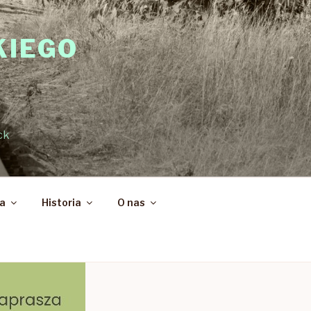
KIEGO
ck
ka
Historia
O nas