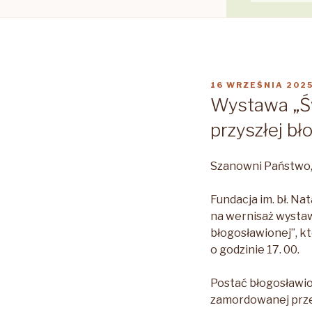
OPUBLIKOWANE
16 WRZEŚNIA 202
W
Wystawa „Św
przyszłej bł
Szanowni Państwo, 
Fundacja im. bł. Na
na wernisaż wystawy
błogosławionej”, k
o godzinie 17. 00.
Postać błogosławio
zamordowanej prze