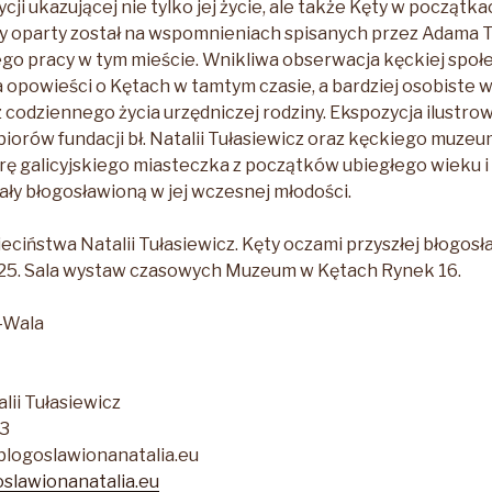
ji ukazującej nie tylko jej życie, ale także Kęty w początk
 oparty został na wspomnieniach spisanych przez Adama Tu
jego pracy w tym mieście. Wnikliwa obserwacja kęckiej społe
 opowieści o Kętach w tamtym czasie, a bardziej osobiste
z codziennego życia urzędniczej rodziny. Ekspozycja ilustro
iorów fundacji bł. Natalii Tułasiewicz oraz kęckiego muzeu
ę galicyjskiego miasteczka z początków ubiegłego wieku i
ały błogosławioną w jej wczesnej młodości.
ciństwa Natalii Tułasiewicz. Kęty oczami przyszłej błogosł
025. Sala wystaw czasowych Muzeum w Kętach Rynek 16.
-Wala
alii Tułasiewicz
73
logoslawionanatalia.eu
slawionanatalia.eu