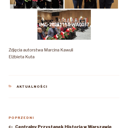
IMG-20251114-WA0037
Zdjęcia autorstwa Marcina Kawuli
Elżbieta Kuta
KATEGORIE
AKTUALNOŚCI
Nawigacja
Poprzedni
POPRZEDNI
wpisu
wpis
Centralny Przystanek Historia w Warszawie