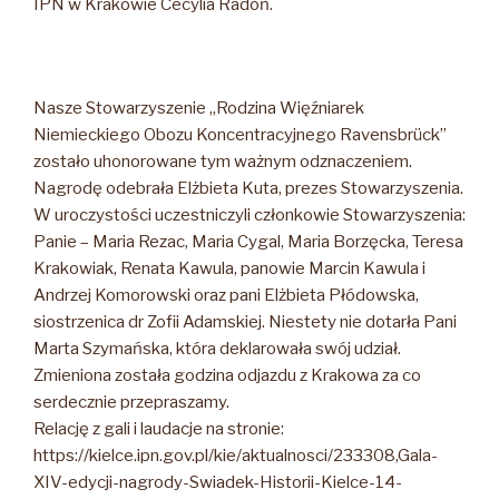
IPN w Krakowie Cecylia Radoń.
Nasze Stowarzyszenie „Rodzina Więźniarek
Niemieckiego Obozu Koncentracyjnego Ravensbrück”
zostało uhonorowane tym ważnym odznaczeniem.
Nagrodę odebrała Elżbieta Kuta, prezes Stowarzyszenia.
W uroczystości uczestniczyli członkowie Stowarzyszenia:
Panie – Maria Rezac, Maria Cygal, Maria Borzęcka, Teresa
Krakowiak, Renata Kawula, panowie Marcin Kawula i
Andrzej Komorowski oraz pani Elżbieta Płódowska,
siostrzenica dr Zofii Adamskiej. Niestety nie dotarła Pani
Marta Szymańska, która deklarowała swój udział.
Zmieniona została godzina odjazdu z Krakowa za co
serdecznie przepraszamy.
Relację z gali i laudacje na stronie:
https://kielce.ipn.gov.pl/kie/aktualnosci/233308,Gala-
XIV-edycji-nagrody-Swiadek-Historii-Kielce-14-