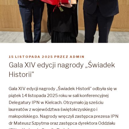
OPUBLIKOWANE
15 LISTOPADA 2025
PRZEZ
ADMIN
W
Gala XIV edycji nagrody „Świadek
Historii”
Gala XIV edycji nagrody „Świadek Historii” odbyła się w
piątek 14 listopada 2025 roku w sali konferencyjnej
Delegatury IPN w Kielcach. Otrzymało ją sześciu
laureatów z województwa świętokrzyskiego i
małopolskiego. Nagrody wręczyli zastępca prezesa IPN
dr Mateusz Szpytma oraz zastępca dyrektora Oddziału