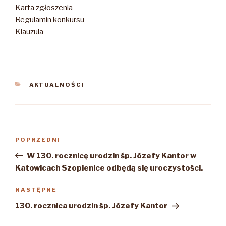
Karta zgłoszenia
Regulamin konkursu
Klauzula
KATEGORIE
AKTUALNOŚCI
Nawigacja
Poprzedni
POPRZEDNI
wpisu
wpis
W 130. rocznicę urodzin śp. Józefy Kantor w
Katowicach Szopienice odbędą się uroczystości.
Następny
NASTĘPNE
wpis
130. rocznica urodzin śp. Józefy Kantor