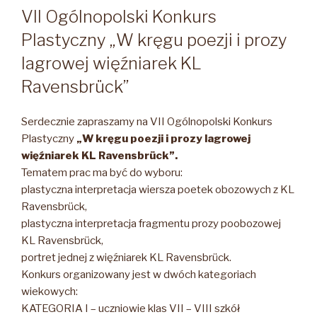
W
VII Ogólnopolski Konkurs
Plastyczny „W kręgu poezji i prozy
lagrowej więźniarek KL
Ravensbrück”
Serdecznie zapraszamy na VII Ogólnopolski Konkurs
Plastyczny
„W kręgu poezji i prozy lagrowej
więźniarek KL Ravensbrück”.
Tematem prac ma być do wyboru:
plastyczna interpretacja wiersza poetek obozowych z KL
Ravensbrück,
plastyczna interpretacja fragmentu prozy poobozowej
KL Ravensbrück,
portret jednej z więźniarek KL Ravensbrück.
Konkurs organizowany jest w dwóch kategoriach
wiekowych:
KATEGORIA I – uczniowie klas VII – VIII szkół