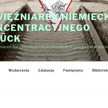
WIĘŹNIAREK NIEMIEC
NCENTRACYJNEGO
RÜCK
źniarek Niemieckiego Obozu Koncentracyjnego Ravensbrü
Wydarzenia
Edukacja
Pamiętamy
Bibliote