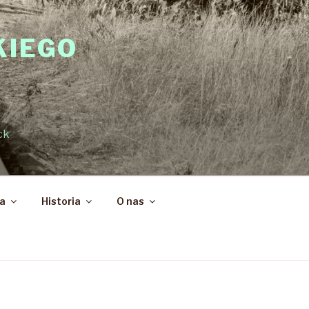
KIEGO
ck
ka
Historia
O nas