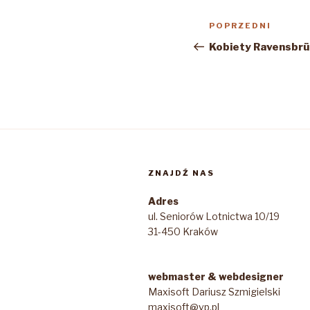
Nawigacja
Poprzedni
POPRZEDNI
wpisu
wpis
Kobiety Ravensbrü
ZNAJDŹ NAS
Adres
ul. Seniorów Lotnictwa 10/19
31-450 Kraków
webmaster & webdesigner
Maxisoft Dariusz Szmigielski
maxisoft@vp.pl