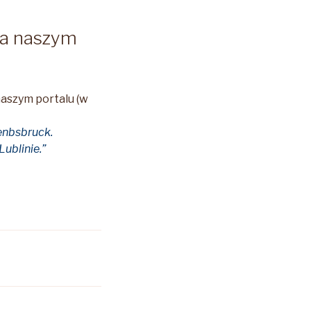
na naszym
aszym portalu (w
enbsbruck.
ublinie.”