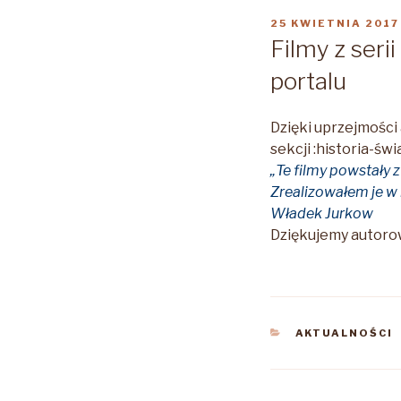
OPUBLIKOWANE
25 KWIETNIA 2017
W
Filmy z ser
portalu
Dzięki uprzejmości a
sekcji :historia-św
„Te filmy powstały
Zrealizowałem je w
Władek Jurkow
Dziękujemy autorow
KATEGORIE
AKTUALNOŚCI