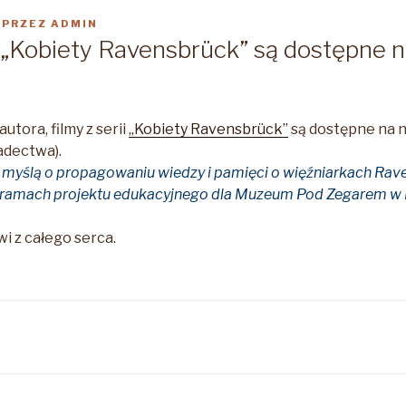
PRZEZ
ADMIN
ii „Kobiety Ravensbrück” są dostępne 
utora, filmy z serii
„Kobiety Ravensbrück”
są dostępne na n
iadectwa).
 z myślą o propagowaniu wiedzy i pamięci o więźniarkach Rav
 ramach projektu edukacyjnego dla Muzeum Pod Zegarem w L
i z całego serca.