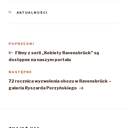
KATEGORIE
AKTUALNOŚCI
Nawigacja
Poprzedni
POPRZEDNI
wpisu
wpis
Filmy z serii „Kobiety Ravensbrück” są
dostępne na naszym portalu
Następny
NASTĘPNE
wpis
72 rocznica wyzwolenia obozu w Ravensbrück –
galeria Ryszarda Porzyńskiego