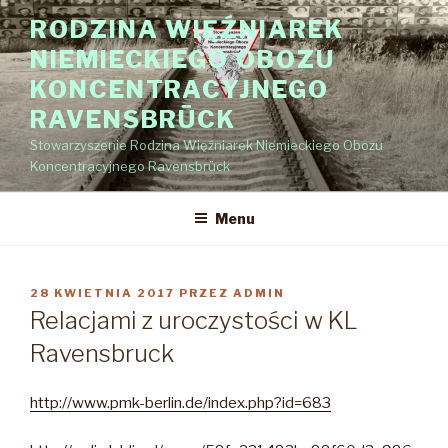
Przejdź
RODZINA WIĘŹNIAREK
do
NIEMIECKIEGO OBOZU
treści
KONCENTRACYJNEGO
RAVENSBRÜCK
Stowarzyszenie Rodzina Więźniarek Niemieckiego Obozu
Koncentracyjnego Ravensbrück
Menu
OPUBLIKOWANE
28 KWIETNIA 2017
PRZEZ
ADMIN
W
Relacjami z uroczystości w KL
Ravensbruck
http://www.pmk-berlin.de/index.php?id=683