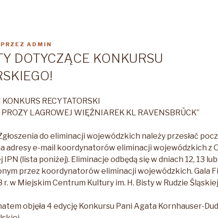
PRZEZ
ADMIN
TY DOTYCZĄCE KONKURSU
SKIEGO!
I KONKURS RECYTATORSKI
 I PROZY LAGROWEJ WIĘŹNIAREK KL RAVENSBRÜCK”
głoszenia do eliminacji wojewódzkich należy przesłać poc
 na adresy e-mail koordynatorów eliminacji wojewódzkich z 
IPN (lista poniżej). Eliminacje odbędą się w dniach 12, 13 lu
alonym przez koordynatorów eliminacji wojewódzkich. Gala 
 r. w Miejskim Centrum Kultury im. H. Bisty w Rudzie Śląskiej
tem objęła 4 edycję Konkursu Pani Agata Kornhauser-Du
lskiej