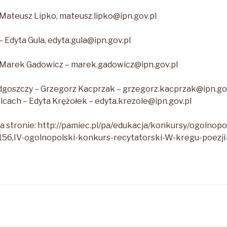
Mateusz Lipko, mateusz.lipko@ipn.gov.pl
Edyta Gula, edyta.gula@ipn.gov.pl
Marek Gadowicz – marek.gadowicz@ipn.gov.pl
dgoszczy – Grzegorz Kacprzak – grzegorz.kacprzak@ipn.go
lcach – Edyta Krężołek – edyta.krezole@ipn.gov.pl
na stronie: http://pamiec.pl/pa/edukacja/konkursy/ogolnop
156,IV-ogolnopolski-konkurs-recytatorski-W-kregu-poezji-