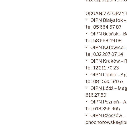
ORGANIZATORZY 
• OIPN Białystok – 
tel. 85 664 57 87
• OIPN Gdańsk – B
tel. 58 668 49 08
• OIPN Katowice –
tel. 032 207 07 14
• OIPN Kraków – R
tel. 12 211 70 23
• OIPN Lublin – Ag
tel. 081 536 34 67
• OIPN Łódź – Mag
616 27 59
• OIPN Poznań – Ag
tel. 618 356 965
• OIPN Rzeszów – 
chochorowska@ipn