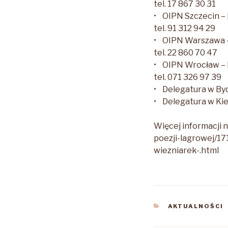
tel. 17 867 30 31
• OIPN Szczecin – 
tel. 91 312 94 29
• OIPN Warszawa – 
tel. 22 860 70 47
• OIPN Wrocław – 
tel. 071 326 97 39
• Delegatura w By
• Delegatura w Kie
Więcej informacji 
poezji-lagrowej/17
wiezniarek-.html
KATEGORIE
AKTUALNOŚCI