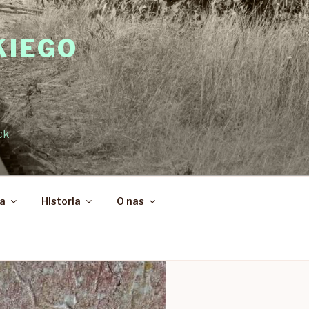
KIEGO
ck
ka
Historia
O nas