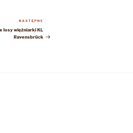
NASTĘPNE
Następny
wpis
 losy więźniarki KL
Ravensbrück