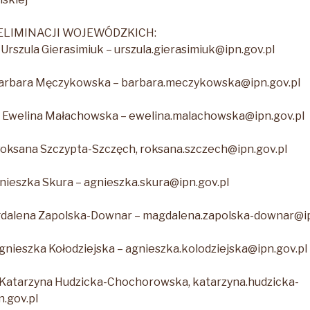
ELIMINACJI WOJEWÓDZKICH:
Urszula Gierasimiuk – urszula.gierasimiuk@ipn.gov.pl
arbara Męczykowska – barbara.meczykowska@ipn.gov.pl
 Ewelina Małachowska – ewelina.malachowska@ipn.gov.pl
oksana Szczypta-Szczęch, roksana.szczech@ipn.gov.pl
nieszka Skura – agnieszka.skura@ipn.gov.pl
dalena Zapolska-Downar – magdalena.zapolska-downar@ipn.
nieszka Kołodziejska – agnieszka.kolodziejska@ipn.gov.pl
Katarzyna Hudzicka-Chochorowska, katarzyna.hudzicka-
.gov.pl