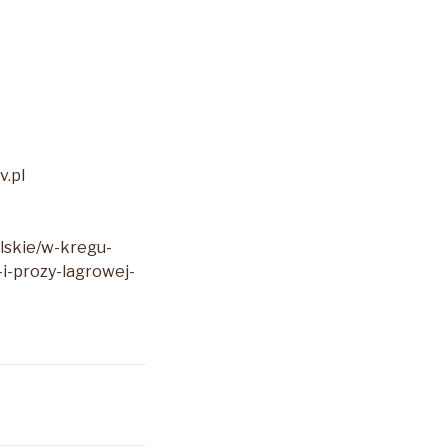
v.pl
olskie/w-kregu-
i-prozy-lagrowej-