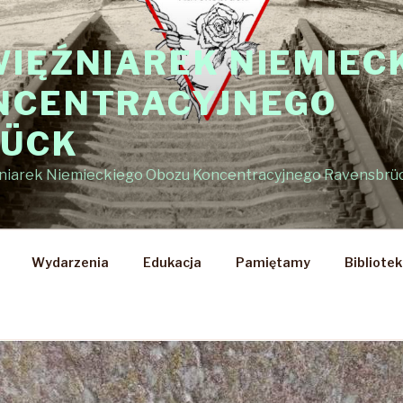
WIĘŹNIAREK NIEMIEC
NCENTRACYJNEGO
RÜCK
źniarek Niemieckiego Obozu Koncentracyjnego Ravensbrü
Wydarzenia
Edukacja
Pamiętamy
Bibliote