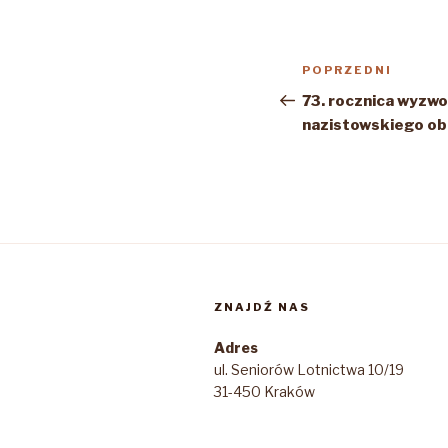
Nawigacja
Poprzedni
POPRZEDNI
wpisu
wpis
73. rocznica wyzwo
nazistowskiego ob
ZNAJDŹ NAS
Adres
ul. Seniorów Lotnictwa 10/19
31-450 Kraków