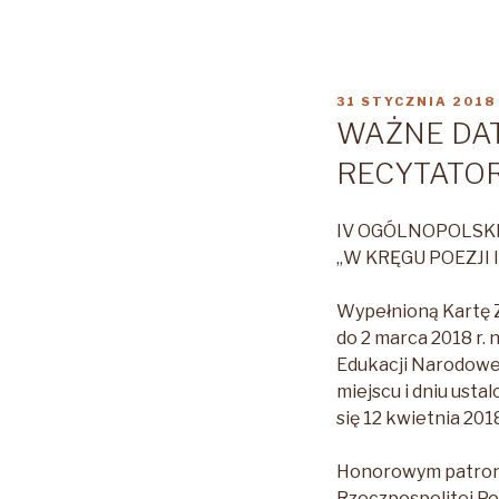
OPUBLIKOWANE
31 STYCZNIA 2018
W
WAŻNE DA
RECYTATOR
IV OGÓLNOPOLSK
„W KRĘGU POEZJI
Wypełnioną Kartę Z
do 2 marca 2018 r.
Edukacji Narodowej 
miejscu i dniu ust
się 12 kwietnia 2018
Honorowym patrona
Rzeczpospolitej Po