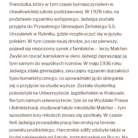
Franciszka, który w tym czasie był nauczycielem w
chwałowickiej szkole podstawowej. W 1928 roku, na
podstawie egzaminu wstępnego, Jadwiga została
przyjęta do Prywatnego Gimnazjum Żeńskiego S.S.
Urszulanek w Rybniku, gdzie mogła uczyć się w języku
polskim. W tym czasie na jej drodze, po raz pierwszy,
pojawił się niepozorny synek z familoków – Jerzy Malcher.
Zwykł on rzucać kamykami w okno Jadwigi zapraszając ją
tym samym do wspólnych rozmów. W maju 1936 roku
Jadwiga zdała gimnazjalny, zwyczajny egzamin dojrzałości
typu humanistycznego, co upoważniało ją do ubiegania
się o przyjęcie na studia wyższe. Została studentką
polonistyki na Uniwersytecie Jagiellońskim w Krakowie.
Na tym samym uniwersytecie, tyle że na Wydziale Prawa
i Administracji, studiował także młodziutki Malcher – tym
sposobem losy młodych znowu się spotkały. W czasie
ferii Jadwiga prowadziła pracę harcerską na terenie
powiatu prudnickiego. Harcerskie szlify zdobyła także w
bodaj najsławniejszej Szkole Instruktorskiej na Buczu. Na