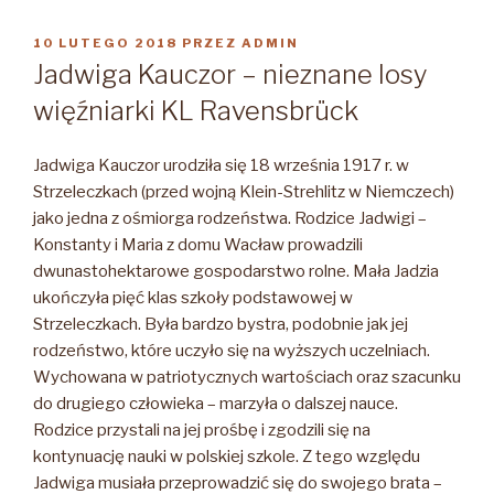
OPUBLIKOWANE
10 LUTEGO 2018
PRZEZ
ADMIN
W
Jadwiga Kauczor – nieznane losy
więźniarki KL Ravensbrück
Jadwiga Kauczor urodziła się 18 września 1917 r. w
Strzeleczkach (przed wojną Klein-Strehlitz w Niemczech)
jako jedna z ośmiorga rodzeństwa. Rodzice Jadwigi –
Konstanty i Maria z domu Wacław prowadzili
dwunastohektarowe gospodarstwo rolne.
Mała Jadzia
ukończyła pięć klas szkoły podstawowej w
Strzeleczkach. Była bardzo bystra, podobnie jak jej
rodzeństwo, które uczyło się na wyższych uczelniach.
Wychowana w patriotycznych wartościach oraz szacunku
do drugiego człowieka – marzyła o dalszej nauce.
Rodzice przystali na jej prośbę i zgodzili się na
kontynuację nauki w polskiej szkole. Z tego względu
Jadwiga musiała przeprowadzić się do swojego brata –