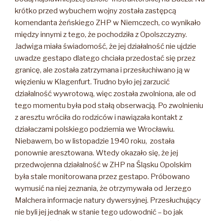
krótko przed wybuchem wojny została zastępcą
komendanta żeńskiego ZHP w Niemczech, co wynikało
między innymi z tego, że pochodziła z Opolszczyzny.
Jadwiga miała świadomość, że jej działalność nie ujdzie
uwadze gestapo dlatego chciała przedostać się przez
granicę, ale została zatrzymana i przesłuchiwano ją w
więzieniu w Klagenfurt. Trudno było jej zarzucić
działalność wywrotową, więc została zwolniona, ale od
tego momentu była pod stałą obserwacją. Po zwolnieniu
z aresztu wróciła do rodziców i nawiązała kontakt z
działaczami polskiego podziemia we Wrocławiu.
Niebawem, bo w listopadzie 1940 roku, została
ponownie aresztowana. Wtedy okazało się, że jej
przedwojenna działalność w ZHP na Śląsku Opolskim
była stale monitorowana przez gestapo. Próbowano
wymusić na niej zeznania, że otrzymywała od Jerzego
Malchera informacje natury dywersyjnej. Przesłuchujący
nie byli jej jednak w stanie tego udowodnić – bo jak