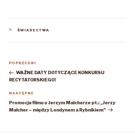
KATEGORIE
ŚWIADECTWA
Nawigacja
Poprzedni
POPRZEDNI
wpisu
wpis
WAŻNE DATY DOTYCZĄCE KONKURSU
RECYTATORSKIEGO!
Następny
NASTĘPNE
wpis
Promocja filmu o Jerzym Malcherze pt.: „Jerzy
Malcher – między Londynem a Rybnikiem”