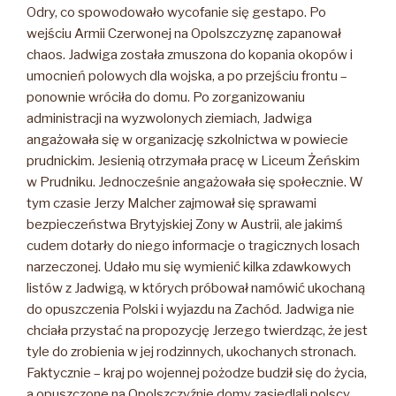
Odry, co spowodowało wycofanie się gestapo. Po
wejściu Armii Czerwonej na Opolszczyznę zapanował
chaos. Jadwiga została zmuszona do kopania okopów i
umocnień polowych dla wojska, a po przejściu frontu –
ponownie wróciła do domu. Po zorganizowaniu
administracji na wyzwolonych ziemiach, Jadwiga
angażowała się w organizację szkolnictwa w powiecie
prudnickim. Jesienią otrzymała pracę w Liceum Żeńskim
w Prudniku. Jednocześnie angażowała się społecznie. W
tym czasie Jerzy Malcher zajmował się sprawami
bezpieczeństwa Brytyjskiej Zony w Austrii, ale jakimś
cudem dotarły do niego informacje o tragicznych losach
narzeczonej. Udało mu się wymienić kilka zdawkowych
listów z Jadwigą, w których próbował namówić ukochaną
do opuszczenia Polski i wyjazdu na Zachód. Jadwiga nie
chciała przystać na propozycję Jerzego twierdząc, że jest
tyle do zrobienia w jej rodzinnych, ukochanych stronach.
Faktycznie – kraj po wojennej pożodze budził się do życia,
a opuszczone na Opolszczyźnie domy zasiedlali polscy