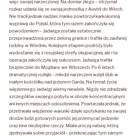
więc swojej narzeczonej. Na domiar złego – otrzymał
rozkaz udania się ze swoją jednostką z Austrii do Włoch.
Nie tracił jednak nadziei. Hanke powtórzył karkołomną
wyprawę do Polski, która tym razem zakończyła się
powodzeniem – Jadwiga została ostatecznie
przeprowadzona przez zieloną granice i trafiła do zaufanej
rodziny w Wiedniu. Kolejnym etapem podróży było
wydostanie się z rosyjskiej strefy okupacyjnej, ale i ta
operacja zakończyła się sukcesem. Jadwiga trafiła
bezpiecznie do Mogliano we Włoszech. Po 6 latach
dramatycznej rozłąki – młodzi narzeczeni wzięli ślub w
małym kościółku nad jeziorem Garda. Na temat życia
więziennego Jadwigi wiemy niewiele. Nigdy nie zdradzała
szczegółów swojego pobytu w obozie koncentracyjnym
ani innych miejscach odosobnienia. Powtarzała jednak, że
przetrwała więzienne warunki dzięki spotykaniu na swojej
drodze ludzi gotowych pomóc jej przemycać jedzenie
oraz inne niezbędne rzeczy. Miała uroczą naturę, którą
zjednywała sobie przyjaciół – przekraczając tym samym