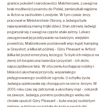
granice pokoleń i narodowości. Malcherowie, z uwagi na
brak możliwości powrotu do Polski, zamieszkali najpierw
w Acton w zachodnim Londynie. W tym czasie Jerzy
pracował w Ministerstwie Obrony, a Jadwiga była
najwspanialszą mamą trójki dzieci. Stan zdrowia Jadwigi
pogarszał się z uwagi na częste ataki astmy. Lekarz
zasugerował jej przebywanie na świeżym, wiejskim
powietrzu. Małżonkowie postanowili więc kupić kamping
w Grayshot, a kilka lat później – Góry Pleasant w Arford
(kilka lat przed emeryturą Jerzego). To było ich miejsce na
ziemi, ich bezpieczna twierdza i przystań – ich złote,
najszczęśliwsze lata. W otoczeniu kochającej rodziny i
bliskości ukochanej przyrody, wspaniałego
pielęgnowanego osobiście ogrodu. U schyłku życia
Jadwiga opiekowała się chorującym na serce Jerzym. W
2001 roku czas się zatrzymał, a ukochany mąż – odszedł
na zawsze. Jadwiga, pomimo podeszłego wieku nie
chciała opuścić Góry Pleasant – była ona jej osobistym
niebem, w którym pozostała do końca swoich dni.