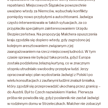
repatrianci. Miejscowych Ślązaków powszechnie
uważano wtedy za Niemców, wybuchały konflikty
pomiędzy nowo przybyłymi a autochtonami. Jadwiga
często interweniowała w takich sytuacjach, za co
przypłaciła specjalnym zainteresowaniem Urzędu
Bezpieczeństwa. Na propozycję Malchera opuszczenia
kraju zgodziła się dopiero wtedy, gdy zagrożono jej
kolejnym aresztowaniem związanym z jej
zaangażowaniem na rzecz miejscowej ludności. W tym
czasie sprawa nie była już taka prosta, gdyż Europa
została podzielona żelazną kurtyną, co w znacznym
stopniu utrudniało swobodny przepływ ludzi. Jerzy
opracował więc plan wydostania Jadwigi z Polski i po
wielu konsultacjach z zaufanymi ludźmi znalazł śmiałka,
który zgodził się przeprowadzić ukochaną przez granicę –
do Austrii. Był to Czech nazwiskiem Hanke. Pierwsza
próba nie powiodła się, gdyż posłannik nie zastał Jadwigi
w rodzinnym domu w Strzeleczkach. Malcher nie zobaczył