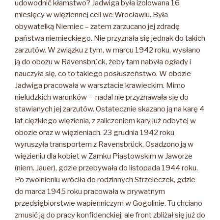
udowodnić kłamstwo? Jadwiga była izolowana 16
miesięcy w więziennej celi we Wrocławiu. Była
obywatelką Niemiec – zatem zarzucano jej zdradę
państwa niemieckiego. Nie przyznała się jednak do takich
zarzutów. W związku z tym, w marcu 1942 roku, wysłano
ją do obozu w Ravensbrück, żeby tam nabyła ogłady i
nauczyła się, co to takiego posłuszeństwo. W obozie
Jadwiga pracowała w warsztacie krawieckim. Mimo
nieludzkich warunków – nadal nie przyznawała się do
stawianych jej zarzutów. Ostatecznie skazano ją na karę 4
lat ciężkiego więzienia, z zaliczeniem kary już odbytej w
obozie oraz w więzieniach. 23 grudnia 1942 roku
wyruszyła transportem z Ravensbrück. Osadzono ją w
więzieniu dla kobiet w Zamku Piastowskim w Jaworze
(niem. Jauer), gdzie przebywała do listopada 1944 roku.
Po zwolnieniu wróciła do rodzinnych Strzeleczek, gdzie
do marca 1945 roku pracowała w prywatnym
przedsiębiorstwie wapienniczym w Gogolinie. Tu chciano
zmusić ją do pracy konfidenckiej, ale front zbliżał się już do