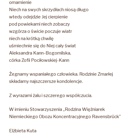
omamienie
Niech na swych skrzydłach niosą długo
wtedy odejdzie Jej cierpienie
pod powiekami niech zobaczy
wzgórza o świcie poczuje wiatr
niech na krótką chwilę
uśmiechnie się do Niej cały świat
Aleksandra Kann-Bogomilska,
córka Zofii Pociłowskiej-Kann
Żegnamy wspaniałego człowieka. Rodzinie Zmarłej
składamy najszczersze kondolencje.
Z wyrazami żalu i szczerego współczucia.
W imieniu Stowarzyszenia „Rodzina Więźniarek
Niemieckiego Obozu Koncentracyjnego Ravensbrück”
Elżbieta Kuta