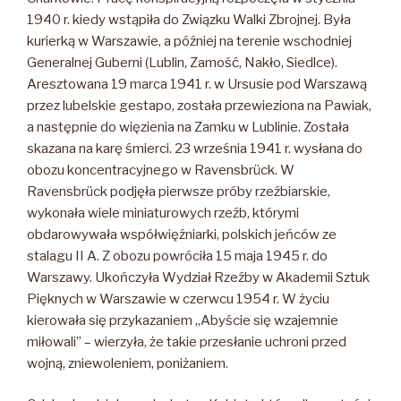
1940 r. kiedy wstąpiła do Związku Walki Zbrojnej. Była
kurierką w Warszawie, a później na terenie wschodniej
Generalnej Guberni (Lublin, Zamość, Nakło, Siedlce).
Aresztowana 19 marca 1941 r. w Ursusie pod Warszawą
przez lubelskie gestapo, została przewieziona na Pawiak,
a następnie do więzienia na Zamku w Lublinie. Została
skazana na karę śmierci. 23 września 1941 r. wysłana do
obozu koncentracyjnego w Ravensbrück. W
Ravensbrück podjęła pierwsze próby rzeźbiarskie,
wykonała wiele miniaturowych rzeźb, którymi
obdarowywała współwięźniarki, polskich jeńców ze
stalagu II A. Z obozu powróciła 15 maja 1945 r. do
Warszawy. Ukończyła Wydział Rzeźby w Akademii Sztuk
Pięknych w Warszawie w czerwcu 1954 r. W życiu
kierowała się przykazaniem „Abyście się wzajemnie
miłowali” – wierzyła, że takie przesłanie uchroni przed
wojną, zniewoleniem, poniżaniem.