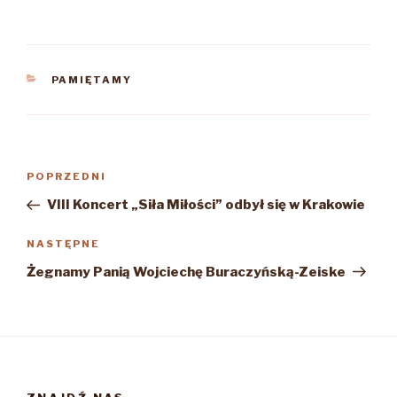
KATEGORIE
PAMIĘTAMY
Nawigacja
Poprzedni
POPRZEDNI
wpisu
wpis
VIII Koncert „Siła Miłości” odbył się w Krakowie
Następny
NASTĘPNE
wpis
Żegnamy Panią Wojciechę Buraczyńską-Zeiske