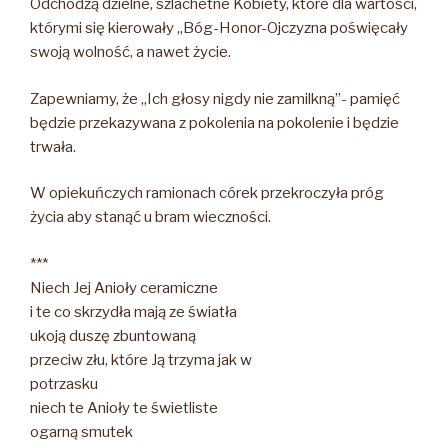
Odchodzą dzielne, szlachetne Kobiety, które dla wartości,
którymi się kierowały „Bóg-Honor-Ojczyzna poświęcały
swoją wolność, a nawet życie.
Zapewniamy, że „Ich głosy nigdy nie zamilkną”- pamięć
będzie przekazywana z pokolenia na pokolenie i będzie
trwała.
W opiekuńczych ramionach córek przekroczyła próg
życia aby stanąć u bram wieczności.
***
Niech Jej Anioły ceramiczne
i te co skrzydła mają ze światła
ukoją duszę zbuntowaną
przeciw złu, które Ją trzyma jak w
potrzasku
niech te Anioły te świetliste
ogarną smutek