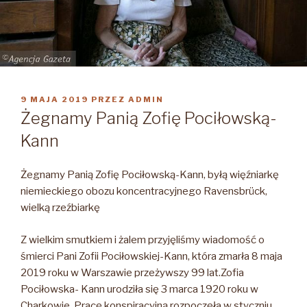
OPUBLIKOWANE
9 MAJA 2019
PRZEZ
ADMIN
W
Żegnamy Panią Zofię Pociłowską-
Kann
Żegnamy Panią Zofię Pociłowską-Kann, byłą więźniarkę
niemieckiego obozu koncentracyjnego Ravensbrück,
wielką rzeźbiarkę
Z wielkim smutkiem i żalem przyjęliśmy wiadomość o
śmierci Pani Zofii Pociłowskiej-Kann, która zmarła 8 maja
2019 roku w Warszawie przeżywszy 99 lat.
Zofia
Pociłowska- Kann urodziła się 3 marca 1920 roku w
Charkowie. Pracę konspiracyjną rozpoczęła w styczniu