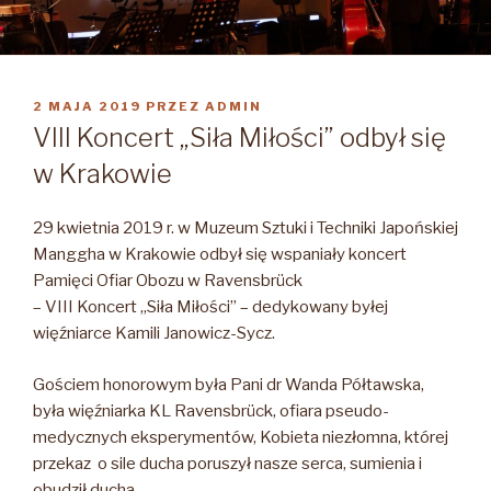
OPUBLIKOWANE
2 MAJA 2019
PRZEZ
ADMIN
W
VIII Koncert „Siła Miłości” odbył się
w Krakowie
29 kwietnia 2019 r. w Muzeum Sztuki i Techniki Japońskiej
Manggha w Krakowie odbył się wspaniały koncert
Pamięci Ofiar Obozu w Ravensbrück
– VIII Koncert „Siła Miłości” – dedykowany byłej
więźniarce Kamili Janowicz-Sycz.
Gościem honorowym była Pani dr Wanda Półtawska,
była więźniarka KL Ravensbrück, ofiara pseudo-
medycznych eksperymentów, Kobieta niezłomna, której
przekaz o sile ducha poruszył nasze serca, sumienia i
obudził ducha.