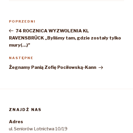
Nawigacja
Poprzedni
POPRZEDNI
wpisu
wpis
74 ROCZNICA WYZWOLENIA KL
RAVENSBRÜCK „Byliśmy tam, gdzie zostały tylko
mury(…)”
Następny
NASTĘPNE
wpis
Żegnamy Panią Zofię Pociłowską-Kann
ZNAJDŹ NAS
Adres
ul. Seniorów Lotnictwa 10/19