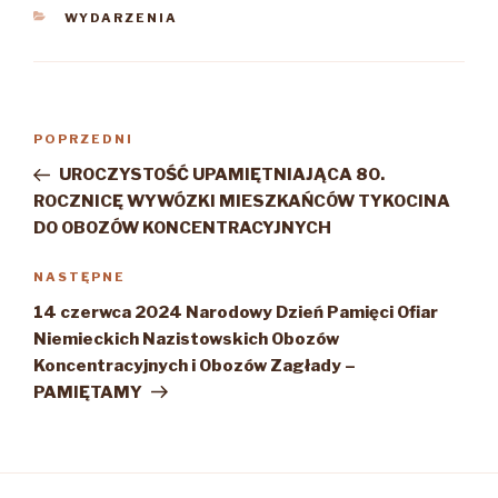
KATEGORIE
WYDARZENIA
Nawigacja
Poprzedni
POPRZEDNI
wpisu
wpis
UROCZYSTOŚĆ UPAMIĘTNIAJĄCA 80.
ROCZNICĘ WYWÓZKI MIESZKAŃCÓW TYKOCINA
DO OBOZÓW KONCENTRACYJNYCH
Następny
NASTĘPNE
wpis
14 czerwca 2024 Narodowy Dzień Pamięci Ofiar
Niemieckich Nazistowskich Obozów
Koncentracyjnych i Obozów Zagłady –
PAMIĘTAMY