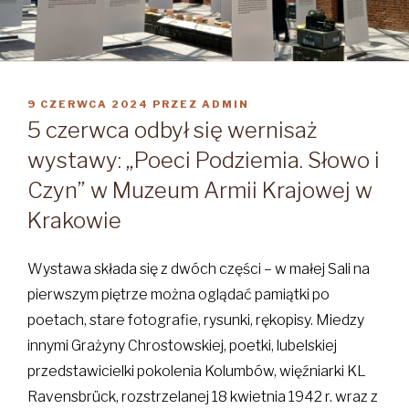
OPUBLIKOWANE
9 CZERWCA 2024
PRZEZ
ADMIN
W
5 czerwca odbył się wernisaż
wystawy: „Poeci Podziemia. Słowo i
Czyn” w Muzeum Armii Krajowej w
Krakowie
Wystawa składa się z dwóch części – w małej Sali na
pierwszym piętrze można oglądać pamiątki po
poetach, stare fotografie, rysunki, rękopisy. Miedzy
innymi Grażyny Chrostowskiej, poetki, lubelskiej
przedstawicielki pokolenia Kolumbów, więźniarki KL
Ravensbrück, rozstrzelanej 18 kwietnia 1942 r. wraz z