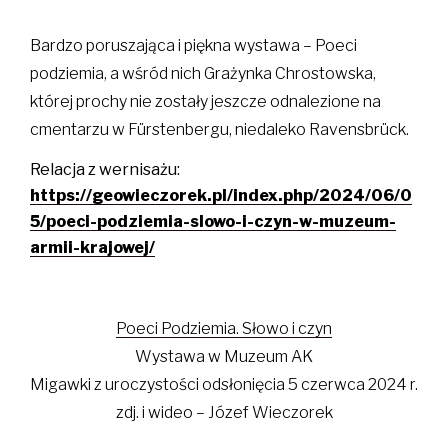
Bardzo poruszająca i piękna wystawa – Poeci
podziemia, a wśród nich Grażynka Chrostowska,
której prochy nie zostały jeszcze odnalezione na
cmentarzu w Fürstenbergu, niedaleko Ravensbrück.
Relacja z wernisażu:
https://geowieczorek.pl/index.php/2024/06/0
5/poeci-podziemia-slowo-i-czyn-w-muzeum-
armii-krajowej/
Poeci Podziemia. Słowo i czyn
Wystawa w Muzeum AK
Migawki z uroczystości odsłonięcia 5 czerwca 2024 r.
zdj. i wideo – Józef Wieczorek