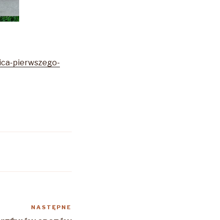
nica-pierwszego-
NASTĘPNE
Następny