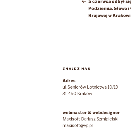
wpisu
wpis
5 czerwca odbył si
Podziemia. Słowo 
Krajowej w Krakowi
ZNAJDŹ NAS
Adres
ul. Seniorów Lotnictwa 10/19
31-450 Kraków
webmaster & webdesigner
Maxisoft Dariusz Szmigielski
maxisoft@vp.pl