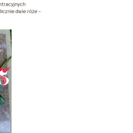
ntracyjnych
icznie dwie róże –