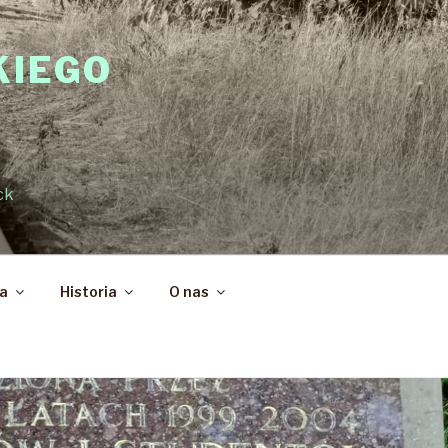
KIEGO
ck
ka
Historia
O nas