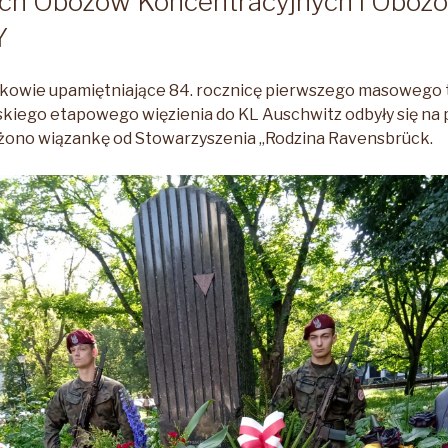
ch Obozów Koncentracyjnych i Obozó
Y
akowie upamiętniające 84. rocznicę pierwszego masowego 
kiego etapowego więzienia do KL Auschwitz odbyły się na 
żono wiązankę od Stowarzyszenia „Rodzina Ravensbrück.