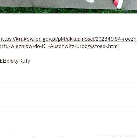
https://krakow.ipn.gov.pl/pl4/aktualnosci/202349,84-rocz
rtu-wiezniow-do-KL-Auschwitz-Uroczystosc-.html
Elżbiety Kuty