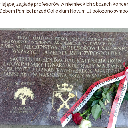
niającej zagładę profesorów w niemieckich obozach konce
d Dębem Pamięci przed Collegium Novum UJ położono symbol