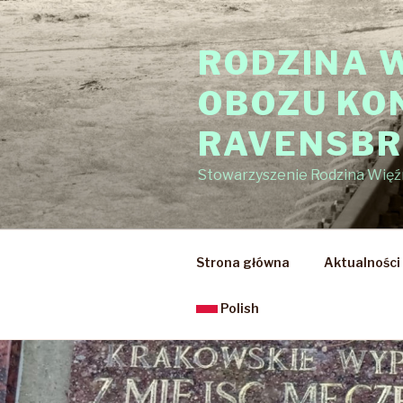
Przejdź
do
RODZINA 
treści
OBOZU KO
RAVENSB
Stowarzyszenie Rodzina Wię
Strona główna
Aktualności
Polish