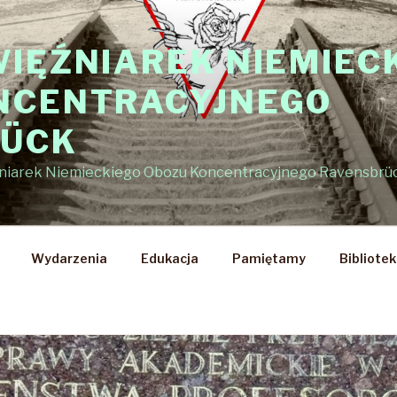
WIĘŹNIAREK NIEMIEC
NCENTRACYJNEGO
RÜCK
źniarek Niemieckiego Obozu Koncentracyjnego Ravensbrü
Wydarzenia
Edukacja
Pamiętamy
Bibliote