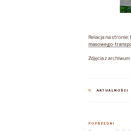
Relacja na stronie:
masowego-transpo
Zdjęcia z archiwum 
KATEGORIE
AKTUALNOŚCI
Nawigacja
Poprzedni
POPRZEDNI