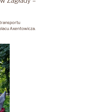
w Zagłady –
transportu
placu Axentowicza.