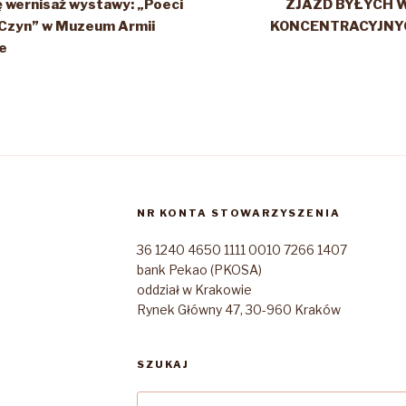
ę wernisaż wystawy: „Poeci
ZJAZD BYŁYCH 
i Czyn” w Muzeum Armii
KONCENTRACYJNY
e
NR KONTA STOWARZYSZENIA
36 1240 4650 1111 0010 7266 1407
bank Pekao (PKOSA)
oddział w Krakowie
Rynek Główny 47, 30-960 Kraków
SZUKAJ
Szukaj: