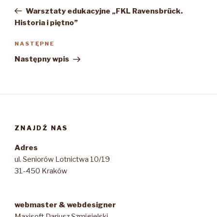
wpisu
wpis
Warsztaty edukacyjne „FKL Ravensbrück.
Historia i piętno”
Następny
NASTĘPNE
wpis
Następny wpis
ZNAJDŹ NAS
Adres
ul. Seniorów Lotnictwa 10/19
31-450 Kraków
webmaster & webdesigner
Maxisoft Dariusz Szmigielski