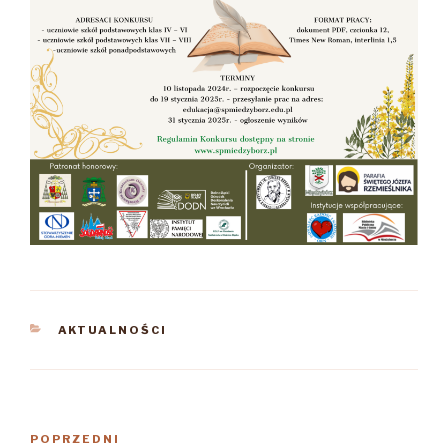
KATEGORIE
AKTUALNOŚCI
Nawigacja
Poprzedni
POPRZEDNI