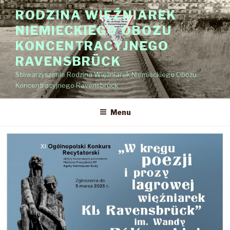
Przejdź
RODZINA WIĘŹNIAREK
do
NIEMIECKIEGO OBOZU
treści
KONCENTRACYJNEGO
RAVENSBRÜCK
Stowarzyszenie Rodzina Więźniarek Niemieckiego Obozu
Koncentracyjnego Ravensbrück
Menu