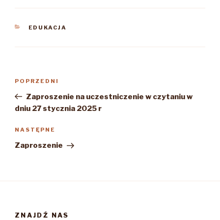
KATEGORIE
EDUKACJA
Nawigacja
Poprzedni
POPRZEDNI
wpisu
wpis
Zaproszenie na uczestniczenie w czytaniu w
dniu 27 stycznia 2025 r
Następny
NASTĘPNE
wpis
Zaproszenie
ZNAJDŹ NAS