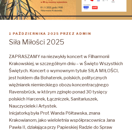
OPUBLIKOWANE
1 PAŹDZIERNIKA 2025
PRZEZ
ADMIN
W
Siła Miłości 2025
ZAPRASZAMY na niezwykły koncert w Filharmonii
Krakowskiej, w szczególnym dniu – w Święto Wszystkich
Świętych. Koncert o wymownym tytule SIŁA MIŁOŚCI,
jest hołdem dla Bohaterek, polskich, politycznych
więźniarek niemieckiego obozu koncentracyjnego
Ravensbrück, w którym zginęło ponad 30 tysięcy
polskich Harcerek, Łączniczek, Sanitariuszek,
Nauczycielek i Artystek.
Inicjatorką była Prof. Wanda Półtawska, znana
Krakowianom, jako wieloletnia współpracownica Jana
Pawła II, działająca przy Papieskiej Radzie do Spraw