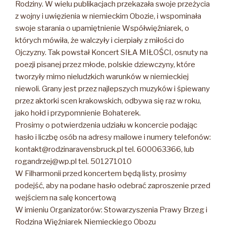
Rodziny. W wielu publikacjach przekazała swoje przeżycia
z wojny i uwięzienia w niemieckim Obozie, i wspominała
swoje starania o upamiętnienie Współwięźniarek, o
których mówiła, że walczyły i cierpiały z miłości do
Ojczyzny. Tak powstał Koncert SIŁA MIŁOŚCI, osnuty na
poezji pisanej przez młode, polskie dziewczyny, które
tworzyły mimo nieludzkich warunków w niemieckiej
niewoli. Grany jest przez najlepszych muzyków i śpiewany
przez aktorki scen krakowskich, odbywa się raz w roku,
jako hołd i przypomnienie Bohaterek.
Prosimy o potwierdzenia udziału w koncercie podając
hasło i liczbę osób na adresy mailowe i numery telefonów:
kontakt@rodzinaravensbruck.pl tel. 600063366, lub
rogandrzej@wp.pl tel. 501271010
W Filharmonii przed koncertem będą listy, prosimy
podejść, aby na podane hasło odebrać zaproszenie przed
wejściem na salę koncertową
W imieniu Organizatorów: Stowarzyszenia Prawy Brzeg i
Rodzina Więźniarek Niemieckiego Obozu