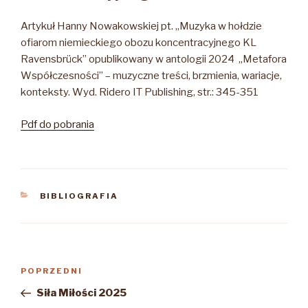
Artykuł Hanny Nowakowskiej pt. „Muzyka w hołdzie
ofiarom niemieckiego obozu koncentracyjnego KL
Ravensbrück” opublikowany w antologii 2024 „Metafora
Współczesności” – muzyczne treści, brzmienia, wariacje,
konteksty. Wyd. Ridero IT Publishing, str.: 345-351
Pdf do pobrania
KATEGORIE
BIBLIOGRAFIA
Nawigacja
Poprzedni
POPRZEDNI
wpisu
wpis
Siła Miłości 2025