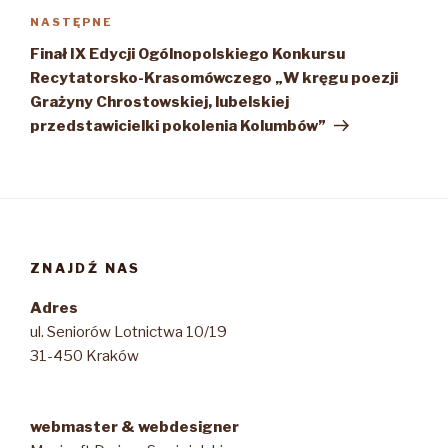
Następny
NASTĘPNE
wpis
Finał IX Edycji Ogólnopolskiego Konkursu
Recytatorsko-Krasomówczego „W kręgu poezji
Grażyny Chrostowskiej, lubelskiej
przedstawicielki pokolenia Kolumbów”
ZNAJDŹ NAS
Adres
ul. Seniorów Lotnictwa 10/19
31-450 Kraków
webmaster & webdesigner