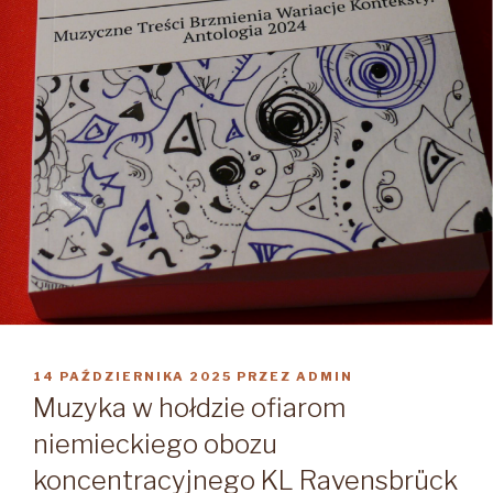
OPUBLIKOWANE
14 PAŹDZIERNIKA 2025
PRZEZ
ADMIN
W
Muzyka w hołdzie ofiarom
niemieckiego obozu
koncentracyjnego KL Ravensbrück