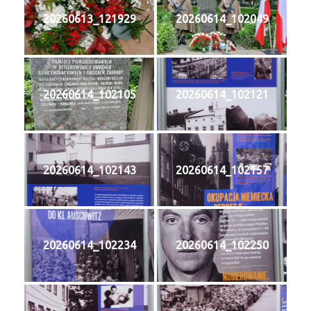
20260613_121929
20260614_102049
20260614_102105
20260614_102121
20260614_102143
20260614_102157
20260614_102234
20260614_102250