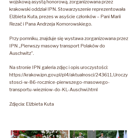
wojskową asystą honorową, zorganizowana przez
krakowski oddział IPN. Stowarzyszenie reprezentowała
Elżbieta Kuta, prezes w asyście członków – Pani Marii
Rezač i Pana Andrzeja Komorowskiego.
Przy pomniku, znajduje się wystawa zorganizowana przez
IPN „Pierwszy masowy transport Polaków do
Auschwitz”.
Na stronie IPN galeria zdjęc i opis uroczystości:
https://krakow.ipn.gov.pl/pl4/aktualnosci/243611,Uroczy
stosci-w-86-rocznice-pierwszego-masowego-
transportu-wiezniow-do-KL-Auschwi.html
Zdjęcia: Elżbieta Kuta