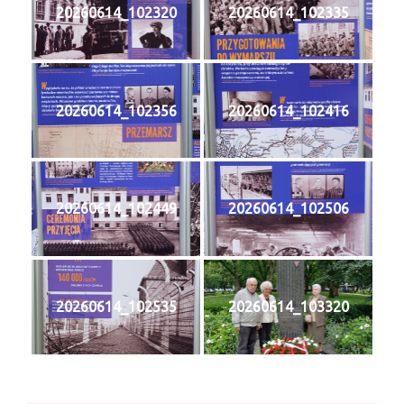
20260614_102320
20260614_102335
20260614_102356
20260614_102416
20260614_102449
20260614_102506
20260614_102535
20260614_103320