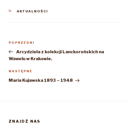
KATEGORIE
AKTUALNOŚCI
Nawigacja
Poprzedni
POPRZEDNI
wpisu
wpis
Arcydzieła z kolekcji Lanckorońskich na
Wawelu w Krakowie.
Następny
NASTĘPNE
wpis
Maria Kujawska 1893 – 1948
ZNAJDŹ NAS