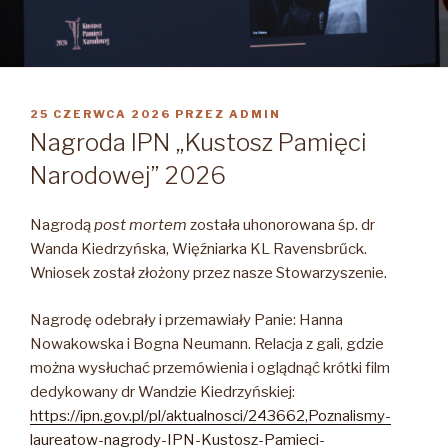
OPUBLIKOWANE
25 CZERWCA 2026
PRZEZ
ADMIN
W
Nagroda IPN „Kustosz Pamięci
Narodowej” 2026
Nagrodą
post mortem
została uhonorowana śp. dr
Wanda Kiedrzyńska, Więźniarka KL Ravensbrűck.
Wniosek został złożony przez nasze Stowarzyszenie.
Nagrodę odebrały i przemawiały Panie: Hanna
Nowakowska i Bogna Neumann. Relacja z gali, gdzie
można wysłuchać przemówienia i oglądnąć krótki film
dedykowany dr Wandzie Kiedrzyńskiej:
https://ipn.gov.pl/pl/aktualnosci/243662,Poznalismy-
laureatow-nagrody-IPN-Kustosz-Pamieci-