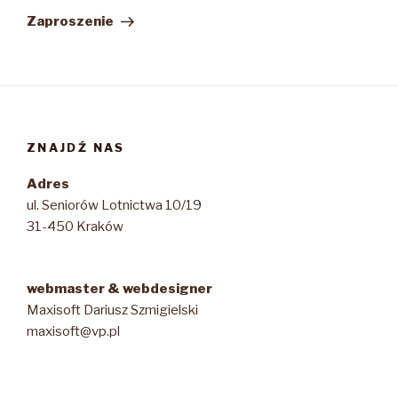
wpis
Zaproszenie
ZNAJDŹ NAS
Adres
ul. Seniorów Lotnictwa 10/19
31-450 Kraków
webmaster & webdesigner
Maxisoft Dariusz Szmigielski
maxisoft@vp.pl